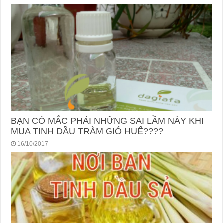
BẠN CÓ MẮC PHẢI NHỮNG SAI LẦM NÀY KHI
MUA TINH DẦU TRÀM GIÓ HUẾ????
16/10/2017