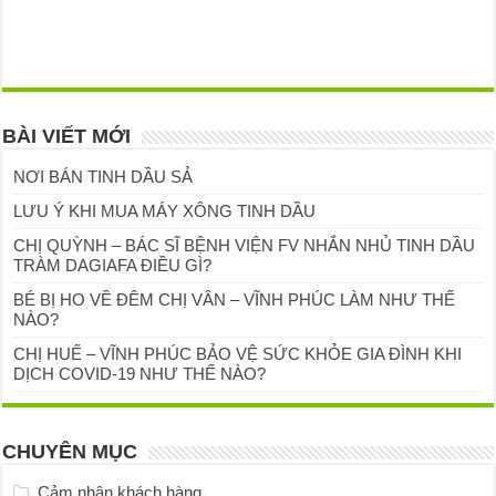
BÀI VIẾT MỚI
NƠI BÁN TINH DẦU SẢ
LƯU Ý KHI MUA MÁY XÔNG TINH DẦU
CHỊ QUỲNH – BÁC SĨ BỆNH VIỆN FV NHẮN NHỦ TINH DẦU
TRÀM DAGIAFA ĐIỀU GÌ?
BÉ BỊ HO VỀ ĐÊM CHỊ VÂN – VĨNH PHÚC LÀM NHƯ THẾ
NÀO?
CHỊ HUẾ – VĨNH PHÚC BẢO VỆ SỨC KHỎE GIA ĐÌNH KHI
DỊCH COVID-19 NHƯ THẾ NÀO?
CHUYÊN MỤC
Cảm nhận khách hàng