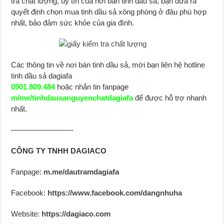
tra chất lượng, uy tín của nơi bán tinh dầu sả, bạn đưa ra
quyết định chọn mua tinh dầu sả xông phòng ở đâu phù hợp
nhất, bảo đảm sức khỏe của gia đình.
Các thông tin về nơi bán tinh dầu sả, mời bạn liên hệ hotline
tinh dầu sả dagiafa
0901.809.484
hoặc nhắn tin fanpage
m/me/tinhdausanguyenchatdagiafa
để được hỗ trợ nhanh
nhất.
————————-
CÔNG TY TNHH DAGIACO
Fanpage:
m.me/dautramdagiafa
Facebook:
https://www.facebook.com/dangnhuha
Website:
https://dagiaco.com