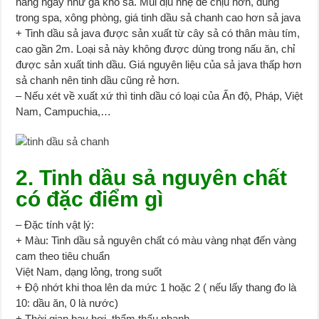
hằng ngày như gà kho sả. Mùi dịu nhẹ dễ chịu hơn, dùng
trong spa, xông phòng, giá tinh dầu sả chanh cao hơn sả java
+ Tinh dầu sả java được sản xuất từ cây sả có thân màu tím,
cao gần 2m. Loại sả này không được dùng trong nấu ăn, chỉ
được sản xuất tinh dầu. Giá nguyên liệu của sả java thấp hơn
sả chanh nên tinh dầu cũng rẻ hơn.
– Nếu xét về xuất xứ thì tinh dầu có loại của Ấn độ, Pháp, Việt
Nam, Campuchia,…
2. Tinh dầu sả nguyên chất
có đặc điểm gì
– Đặc tính vật lý:
+ Màu: Tinh dầu sả nguyên chất có màu vàng nhạt đến vàng
cam theo tiêu chuẩn
Việt Nam, dạng lỏng, trong suốt
+ Độ nhớt khi thoa lên da mức 1 hoặc 2 ( nếu lấy thang đo là
10: dầu ăn, 0 là nước)
+ Thời gian bay hơi, thẩm thấu nhanh