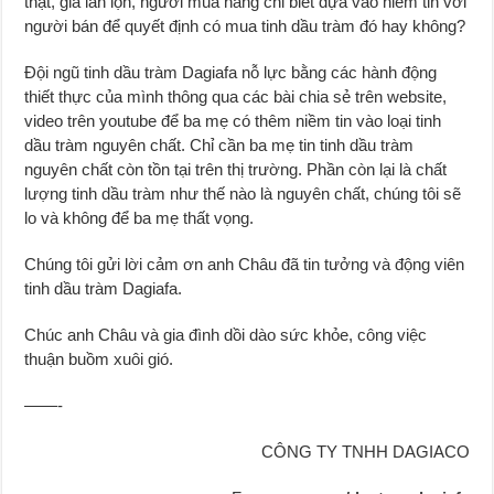
thật, giả lẫn lộn, người mua hàng chỉ biết dựa vào niềm tin với
người bán để quyết định có mua tinh dầu tràm đó hay không?
Đội ngũ tinh dầu tràm Dagiafa nỗ lực bằng các hành động
thiết thực của mình thông qua các bài chia sẻ trên website,
video trên youtube để ba mẹ có thêm niềm tin vào loại tinh
dầu tràm nguyên chất. Chỉ cần ba mẹ tin tinh dầu tràm
nguyên chất còn tồn tại trên thị trường. Phần còn lại là chất
lượng tinh dầu tràm như thế nào là nguyên chất, chúng tôi sẽ
lo và không để ba mẹ thất vọng.
Chúng tôi gửi lời cảm ơn anh Châu đã tin tưởng và động viên
tinh dầu tràm Dagiafa.
Chúc anh Châu và gia đình dồi dào sức khỏe, công việc
thuận buồm xuôi gió.
——-
CÔNG TY TNHH DAGIACO