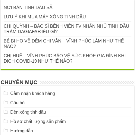
NƠI BÁN TINH DẦU SẢ
LƯU Ý KHI MUA MÁY XÔNG TINH DẦU
CHỊ QUỲNH – BÁC SĨ BỆNH VIỆN FV NHẮN NHỦ TINH DẦU
TRÀM DAGIAFA ĐIỀU GÌ?
BÉ BỊ HO VỀ ĐÊM CHỊ VÂN – VĨNH PHÚC LÀM NHƯ THẾ
NÀO?
CHỊ HUẾ – VĨNH PHÚC BẢO VỆ SỨC KHỎE GIA ĐÌNH KHI
DỊCH COVID-19 NHƯ THẾ NÀO?
CHUYÊN MỤC
Cảm nhận khách hàng
Câu hỏi
Đèn xông tinh dầu
Hồ sơ chất lượng sản phẩm
Hướng dẫn