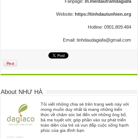
Fanpage:
m.me/dautramdagiafa
Website:
https://tinhdautunhien.org
Hotline: 0901.809.484
Email: tinhdaudagiafa@gmail.com
About NHƯ HÀ
Tôi viết những chia sẻ trên trang web này với
mong muốn duy nhất là mang những kiến
thức về chăm sóc bé đến với những ông bố,
bà mẹ tuyệt vời; góp phần vào sự phát triển
toàn diện của trẻ và vun đắp cuộc sống hạnh
phúc của gia đình bạn.