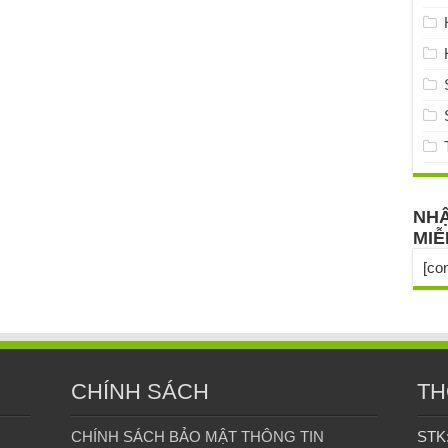
NHẬ
MIỄ
[co
CHÍNH SÁCH
TH
CHÍNH SÁCH BẢO MẬT THÔNG TIN
STK