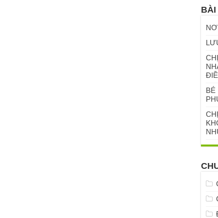
BÀI
NƠ
LƯ
CHỊ
NH
ĐIỀ
BÉ 
PH
CH
KHỎ
NH
CH