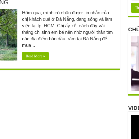
ẴNG
Hôm qua, mình có nhận được tin nhắn của
chị khách quê ở Đà Nẵng, đang sống và làm
việc tại tp. HCM. Chị ấy kể, cách đây vài
CHỦ
tháng chị sinh em bé nên nhờ người thân tìm
các địa điểm bán dầu tràm tại Đà Nẵng để
mua …
Read More »
VID