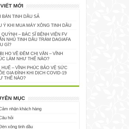
 VIẾT MỚI
I BÁN TINH DẦU SẢ
U Ý KHI MUA MÁY XÔNG TINH DẦU
 QUỲNH – BÁC SĨ BỆNH VIỆN FV
ẮN NHỦ TINH DẦU TRÀM DAGIAFA
U GÌ?
BỊ HO VỀ ĐÊM CHỊ VÂN – VĨNH
ÚC LÀM NHƯ THẾ NÀO?
Ị HUẾ – VĨNH PHÚC BẢO VỆ SỨC
E GIA ĐÌNH KHI DỊCH COVID-19
Ư THẾ NÀO?
UYÊN MỤC
Cảm nhận khách hàng
Câu hỏi
Đèn xông tinh dầu