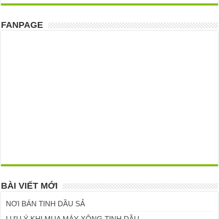
FANPAGE
BÀI VIẾT MỚI
NƠI BÁN TINH DẦU SẢ
LƯU Ý KHI MUA MÁY XÔNG TINH DẦU