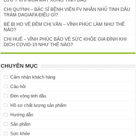
CHỊ QUỲNH – BÁC SĨ BỆNH VIỆN FV NHẮN NHỦ TINH DẦU
TRÀM DAGIAFA ĐIỀU GÌ?
BÉ BỊ HO VỀ ĐÊM CHỊ VÂN – VĨNH PHÚC LÀM NHƯ THẾ
NÀO?
CHỊ HUẾ – VĨNH PHÚC BẢO VỆ SỨC KHỎE GIA ĐÌNH KHI
DỊCH COVID-19 NHƯ THẾ NÀO?
CHUYÊN MỤC
Cảm nhận khách hàng
Câu hỏi
Đèn xông tinh dầu
Hồ sơ chất lượng sản phẩm
Hướng dẫn
Sản phẩm
Sức khỏe