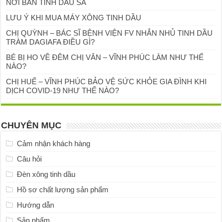
NƠI BÁN TINH DẦU SẢ
LƯU Ý KHI MUA MÁY XÔNG TINH DẦU
CHỊ QUỲNH – BÁC SĨ BỆNH VIỆN FV NHẮN NHỦ TINH DẦU
TRÀM DAGIAFA ĐIỀU GÌ?
BÉ BỊ HO VỀ ĐÊM CHỊ VÂN – VĨNH PHÚC LÀM NHƯ THẾ
NÀO?
CHỊ HUẾ – VĨNH PHÚC BẢO VỆ SỨC KHỎE GIA ĐÌNH KHI
DỊCH COVID-19 NHƯ THẾ NÀO?
CHUYÊN MỤC
Cảm nhận khách hàng
Câu hỏi
Đèn xông tinh dầu
Hồ sơ chất lượng sản phẩm
Hướng dẫn
Sản phẩm