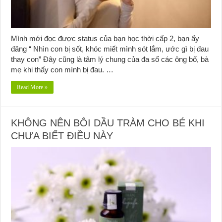
Mình mới đọc được status của bạn học thời cấp 2, bạn ấy
đăng “ Nhìn con bị sốt, khóc miết mình sót lắm, ước gì bị đau
thay con” Đây cũng là tâm lý chung của đa số các ông bố, bà
mẹ khi thấy con mình bị đau. …
Read More »
KHÔNG NÊN BÔI DẦU TRÀM CHO BÉ KHI
CHƯA BIẾT ĐIỀU NÀY