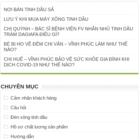
NƠI BÁN TINH DẦU SẢ
LƯU Ý KHI MUA MÁY XÔNG TINH DẦU
CHỊ QUỲNH – BÁC SĨ BỆNH VIỆN FV NHẮN NHỦ TINH DẦU
TRÀM DAGIAFA ĐIỀU GÌ?
BÉ BỊ HO VỀ ĐÊM CHỊ VÂN – VĨNH PHÚC LÀM NHƯ THẾ
NÀO?
CHỊ HUẾ – VĨNH PHÚC BẢO VỆ SỨC KHỎE GIA ĐÌNH KHI
DỊCH COVID-19 NHƯ THẾ NÀO?
CHUYÊN MỤC
Cảm nhận khách hàng
Câu hỏi
Đèn xông tinh dầu
Hồ sơ chất lượng sản phẩm
Hướng dẫn