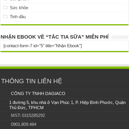
Sức khỏe
Tinh dầu
NHẬN EBOOK VỀ “TẮC TIA SỮA” MIỄN PHÍ
[contact-form-7 id="5" title="Nhận Ebook"]
THÔNG TIN LIÊN HỆ
CÔNG TY TNHH DAGIACO
1 đường 5, khu nhà ở Vạn Phúc 1, P. Hiệp Bình Phước, Quận
Thủ Đức, TPHCM
MST: 0315285292
0901.809.484