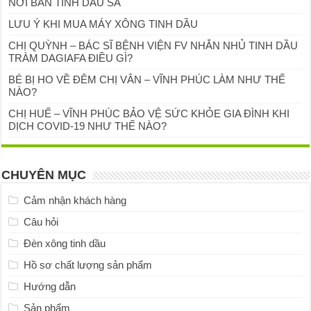
NƠI BÁN TINH DẦU SẢ
LƯU Ý KHI MUA MÁY XÔNG TINH DẦU
CHỊ QUỲNH – BÁC SĨ BỆNH VIỆN FV NHẮN NHỦ TINH DẦU
TRÀM DAGIAFA ĐIỀU GÌ?
BÉ BỊ HO VỀ ĐÊM CHỊ VÂN – VĨNH PHÚC LÀM NHƯ THẾ
NÀO?
CHỊ HUẾ – VĨNH PHÚC BẢO VỆ SỨC KHỎE GIA ĐÌNH KHI
DỊCH COVID-19 NHƯ THẾ NÀO?
CHUYÊN MỤC
Cảm nhận khách hàng
Câu hỏi
Đèn xông tinh dầu
Hồ sơ chất lượng sản phẩm
Hướng dẫn
Sản phẩm