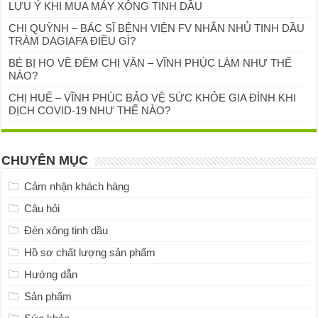
LƯU Ý KHI MUA MÁY XÔNG TINH DẦU
CHỊ QUỲNH – BÁC SĨ BỆNH VIỆN FV NHẮN NHỦ TINH DẦU
TRÀM DAGIAFA ĐIỀU GÌ?
BÉ BỊ HO VỀ ĐÊM CHỊ VÂN – VĨNH PHÚC LÀM NHƯ THẾ
NÀO?
CHỊ HUẾ – VĨNH PHÚC BẢO VỆ SỨC KHỎE GIA ĐÌNH KHI
DỊCH COVID-19 NHƯ THẾ NÀO?
CHUYÊN MỤC
Cảm nhận khách hàng
Câu hỏi
Đèn xông tinh dầu
Hồ sơ chất lượng sản phẩm
Hướng dẫn
Sản phẩm