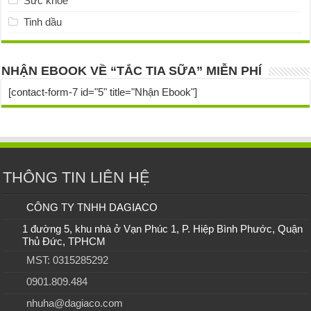
Sức khỏe
Tinh dầu
NHẬN EBOOK VỀ “TẮC TIA SỮA” MIỄN PHÍ
[contact-form-7 id="5" title="Nhận Ebook"]
THÔNG TIN LIÊN HỆ
CÔNG TY TNHH DAGIACO
1 đường 5, khu nhà ở Vạn Phúc 1, P. Hiệp Bình Phước, Quận
Thủ Đức, TPHCM
MST: 0315285292
0901.809.484
nhuha@dagiaco.com