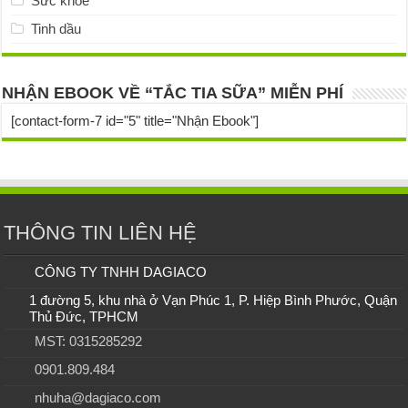
Sức khỏe
Tinh dầu
NHẬN EBOOK VỀ “TẮC TIA SỮA” MIỄN PHÍ
[contact-form-7 id="5" title="Nhận Ebook"]
THÔNG TIN LIÊN HỆ
CÔNG TY TNHH DAGIACO
1 đường 5, khu nhà ở Vạn Phúc 1, P. Hiệp Bình Phước, Quận
Thủ Đức, TPHCM
MST: 0315285292
0901.809.484
nhuha@dagiaco.com