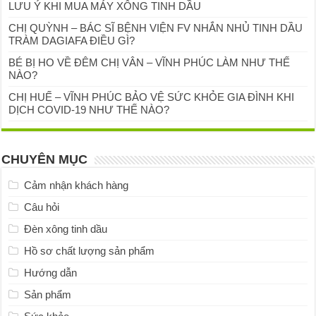
LƯU Ý KHI MUA MÁY XÔNG TINH DẦU
CHỊ QUỲNH – BÁC SĨ BỆNH VIỆN FV NHẮN NHỦ TINH DẦU
TRÀM DAGIAFA ĐIỀU GÌ?
BÉ BỊ HO VỀ ĐÊM CHỊ VÂN – VĨNH PHÚC LÀM NHƯ THẾ
NÀO?
CHỊ HUẾ – VĨNH PHÚC BẢO VỆ SỨC KHỎE GIA ĐÌNH KHI
DỊCH COVID-19 NHƯ THẾ NÀO?
CHUYÊN MỤC
Cảm nhận khách hàng
Câu hỏi
Đèn xông tinh dầu
Hồ sơ chất lượng sản phẩm
Hướng dẫn
Sản phẩm