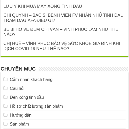
LƯU Ý KHI MUA MÁY XÔNG TINH DẦU
CHỊ QUỲNH – BÁC SĨ BỆNH VIỆN FV NHẮN NHỦ TINH DẦU
TRÀM DAGIAFA ĐIỀU GÌ?
BÉ BỊ HO VỀ ĐÊM CHỊ VÂN – VĨNH PHÚC LÀM NHƯ THẾ
NÀO?
CHỊ HUẾ – VĨNH PHÚC BẢO VỆ SỨC KHỎE GIA ĐÌNH KHI
DỊCH COVID-19 NHƯ THẾ NÀO?
CHUYÊN MỤC
Cảm nhận khách hàng
Câu hỏi
Đèn xông tinh dầu
Hồ sơ chất lượng sản phẩm
Hướng dẫn
Sản phẩm