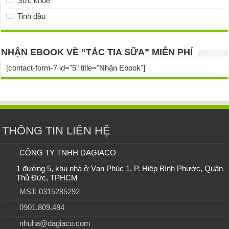
Sức khỏe
Tinh dầu
NHẬN EBOOK VỀ “TẮC TIA SỮA” MIỄN PHÍ
[contact-form-7 id="5" title="Nhận Ebook"]
THÔNG TIN LIÊN HỆ
CÔNG TY TNHH DAGIACO
1 đường 5, khu nhà ở Vạn Phúc 1, P. Hiệp Bình Phước, Quận
Thủ Đức, TPHCM
MST: 0315285292
0901.809.484
nhuha@dagiaco.com