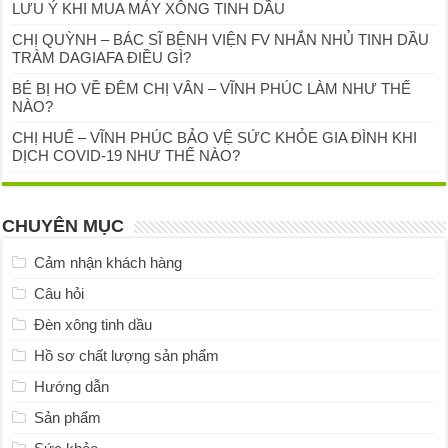
LƯU Ý KHI MUA MÁY XÔNG TINH DẦU
CHỊ QUỲNH – BÁC SĨ BỆNH VIỆN FV NHẮN NHỦ TINH DẦU
TRÀM DAGIAFA ĐIỀU GÌ?
BÉ BỊ HO VỀ ĐÊM CHỊ VÂN – VĨNH PHÚC LÀM NHƯ THẾ
NÀO?
CHỊ HUẾ – VĨNH PHÚC BẢO VỆ SỨC KHỎE GIA ĐÌNH KHI
DỊCH COVID-19 NHƯ THẾ NÀO?
CHUYÊN MỤC
Cảm nhận khách hàng
Câu hỏi
Đèn xông tinh dầu
Hồ sơ chất lượng sản phẩm
Hướng dẫn
Sản phẩm