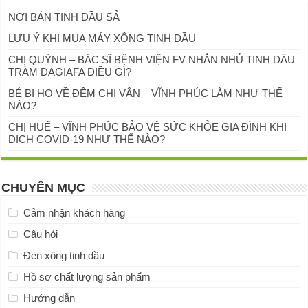
NƠI BÁN TINH DẦU SẢ
LƯU Ý KHI MUA MÁY XÔNG TINH DẦU
CHỊ QUỲNH – BÁC SĨ BỆNH VIỆN FV NHẮN NHỦ TINH DẦU
TRÀM DAGIAFA ĐIỀU GÌ?
BÉ BỊ HO VỀ ĐÊM CHỊ VÂN – VĨNH PHÚC LÀM NHƯ THẾ
NÀO?
CHỊ HUẾ – VĨNH PHÚC BẢO VỆ SỨC KHỎE GIA ĐÌNH KHI
DỊCH COVID-19 NHƯ THẾ NÀO?
CHUYÊN MỤC
Cảm nhận khách hàng
Câu hỏi
Đèn xông tinh dầu
Hồ sơ chất lượng sản phẩm
Hướng dẫn