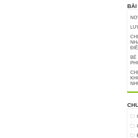
BÀI
NƠ
LƯ
CHỊ
NH
ĐIỀ
BÉ 
PH
CH
KHỎ
NH
CH