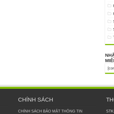
NHẬ
MIỄ
[co
CHÍNH SÁCH
TH
CHÍNH SÁCH BẢO MẬT THÔNG TIN
STK