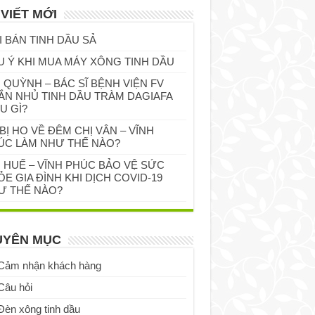
 VIẾT MỚI
I BÁN TINH DẦU SẢ
U Ý KHI MUA MÁY XÔNG TINH DẦU
 QUỲNH – BÁC SĨ BỆNH VIỆN FV
ẮN NHỦ TINH DẦU TRÀM DAGIAFA
U GÌ?
BỊ HO VỀ ĐÊM CHỊ VÂN – VĨNH
ÚC LÀM NHƯ THẾ NÀO?
Ị HUẾ – VĨNH PHÚC BẢO VỆ SỨC
E GIA ĐÌNH KHI DỊCH COVID-19
Ư THẾ NÀO?
UYÊN MỤC
Cảm nhận khách hàng
Câu hỏi
Đèn xông tinh dầu