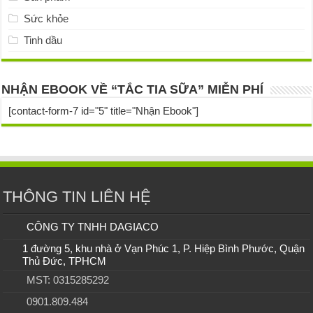
Sức khỏe
Tinh dầu
NHẬN EBOOK VỀ “TẮC TIA SỮA” MIỄN PHÍ
[contact-form-7 id="5" title="Nhận Ebook"]
THÔNG TIN LIÊN HỆ
CÔNG TY TNHH DAGIACO
1 đường 5, khu nhà ở Vạn Phúc 1, P. Hiệp Bình Phước, Quận
Thủ Đức, TPHCM
MST: 0315285292
0901.809.484