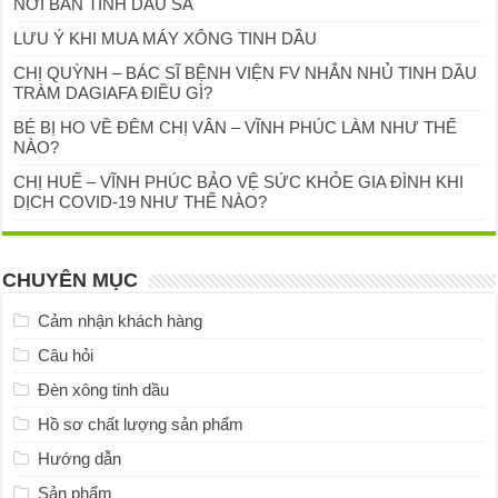
NƠI BÁN TINH DẦU SẢ
LƯU Ý KHI MUA MÁY XÔNG TINH DẦU
CHỊ QUỲNH – BÁC SĨ BỆNH VIỆN FV NHẮN NHỦ TINH DẦU
TRÀM DAGIAFA ĐIỀU GÌ?
BÉ BỊ HO VỀ ĐÊM CHỊ VÂN – VĨNH PHÚC LÀM NHƯ THẾ
NÀO?
CHỊ HUẾ – VĨNH PHÚC BẢO VỆ SỨC KHỎE GIA ĐÌNH KHI
DỊCH COVID-19 NHƯ THẾ NÀO?
CHUYÊN MỤC
Cảm nhận khách hàng
Câu hỏi
Đèn xông tinh dầu
Hồ sơ chất lượng sản phẩm
Hướng dẫn
Sản phẩm