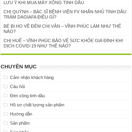
LƯU Ý KHI MUA MÁY XÔNG TINH DẦU
CHỊ QUỲNH – BÁC SĨ BỆNH VIỆN FV NHẮN NHỦ TINH DẦU
TRÀM DAGIAFA ĐIỀU GÌ?
BÉ BỊ HO VỀ ĐÊM CHỊ VÂN – VĨNH PHÚC LÀM NHƯ THẾ
NÀO?
CHỊ HUẾ – VĨNH PHÚC BẢO VỆ SỨC KHỎE GIA ĐÌNH KHI
DỊCH COVID-19 NHƯ THẾ NÀO?
CHUYÊN MỤC
Cảm nhận khách hàng
Câu hỏi
Đèn xông tinh dầu
Hồ sơ chất lượng sản phẩm
Hướng dẫn
Sản phẩm