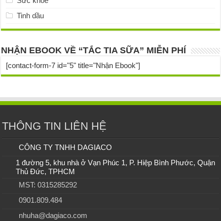
Sức khỏe
Tinh dầu
NHẬN EBOOK VỀ “TẮC TIA SỮA” MIỄN PHÍ
[contact-form-7 id="5" title="Nhận Ebook"]
THÔNG TIN LIÊN HỆ
CÔNG TY TNHH DAGIACO
1 đường 5, khu nhà ở Vạn Phúc 1, P. Hiệp Bình Phước, Quận
Thủ Đức, TPHCM
MST: 0315285292
0901.809.484
nhuha@dagiaco.com