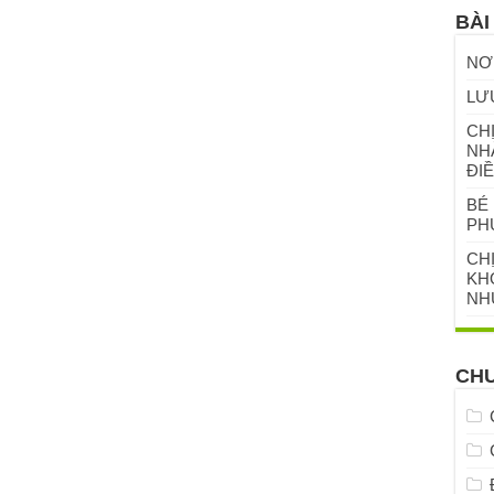
BÀI
NƠ
LƯ
CHỊ
NH
ĐIỀ
BÉ 
PH
CH
KHỎ
NH
CH