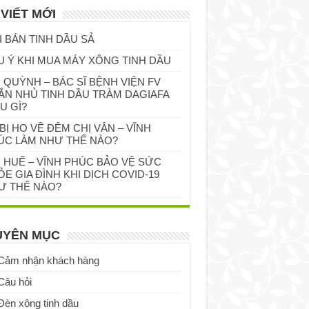
 VIẾT MỚI
I BÁN TINH DẦU SẢ
U Ý KHI MUA MÁY XÔNG TINH DẦU
 QUỲNH – BÁC SĨ BỆNH VIỆN FV
ẮN NHỦ TINH DẦU TRÀM DAGIAFA
U GÌ?
BỊ HO VỀ ĐÊM CHỊ VÂN – VĨNH
ÚC LÀM NHƯ THẾ NÀO?
Ị HUẾ – VĨNH PHÚC BẢO VỆ SỨC
E GIA ĐÌNH KHI DỊCH COVID-19
Ư THẾ NÀO?
UYÊN MỤC
Cảm nhận khách hàng
Câu hỏi
Đèn xông tinh dầu