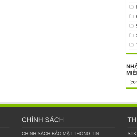
NHẬ
MIỄ
[co
CHÍNH SÁCH
TH
CHÍNH SÁCH BẢO MẬT THÔNG TIN
STK