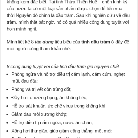
không kém đặc biệt. Tại tỉnh Thừa Thiên Huế – chốn kinh kỳ
của nước ta có một loại sản phẩm được chọn để tiến vua
thời Nguyễn đó chính là dầu tràm. Sau khi nghiên cứu về dầu
tràm, mình thật bất ngờ, nó có quá nhiều công dụng tuyệt vời
hơn mình nghĩ.
Mình liệt kê 8
tác dụng
tiêu biểu của
tinh dầu tràm
ở đây để
mọi người cùng tham khảo nhé:
8 công dụng tuyệt vời của tinh dầu tràm gió nguyên chất
Phòng ngừa và hỗ trợ điều trị cảm lạnh, cảm cúm, nghẹt
mũi, đau đầu;
Phòng và trị vết côn trùng đốt;
Đầy hơi, chướng bụng, ăn không tiêu;
Hỗ trợ sát khuẩn, ức chế virus trong không khí;
Giảm đau mỏi xương khớp;
Hỗ trợ điều trị nấm ngứa, nước ăn chân;
Xông hơi thư giãn, giúp giảm căng thẳng, mệt mỏi;