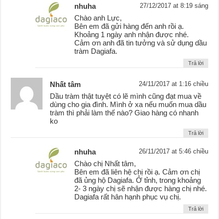
nhuha
27/12/2017 at 8:19 sáng
Chào anh Lực,
Bên em đã gửi hàng đến anh rồi ạ.
Khoảng 1 ngày anh nhận được nhé.
Cảm ơn anh đã tin tưởng và sử dụng dầu
tràm Dagiafa.
Trả lời
Nhất tâm
24/11/2017 at 1:16 chiều
Dầu tràm thật tuyệt có lẽ mình cũng đạt mua về
dùng cho gia đình. Mình ở xa nếu muốn mua dầu
tràm thì phải làm thế nào? Giao hàng có nhanh
ko
Trả lời
nhuha
26/11/2017 at 5:46 chiều
Chào chị Nhất tâm,
Bên em đã liên hệ chị rồi ạ. Cảm ơn chị
đã ủng hộ Dagiafa. Ở tỉnh, trong khoảng
2- 3 ngày chị sẽ nhận được hàng chị nhé.
Dagiafa rất hân hạnh phục vụ chị.
Trả lời