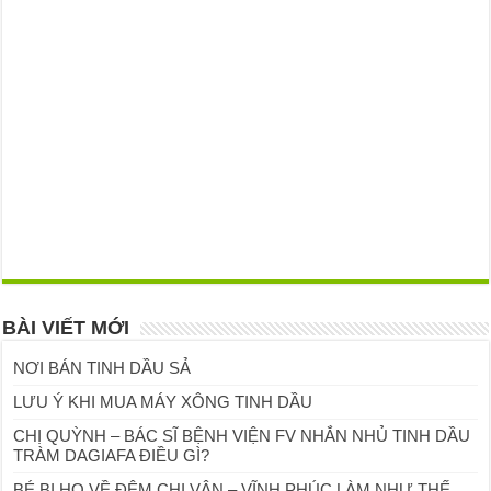
BÀI VIẾT MỚI
NƠI BÁN TINH DẦU SẢ
LƯU Ý KHI MUA MÁY XÔNG TINH DẦU
CHỊ QUỲNH – BÁC SĨ BỆNH VIỆN FV NHẮN NHỦ TINH DẦU
TRÀM DAGIAFA ĐIỀU GÌ?
BÉ BỊ HO VỀ ĐÊM CHỊ VÂN – VĨNH PHÚC LÀM NHƯ THẾ