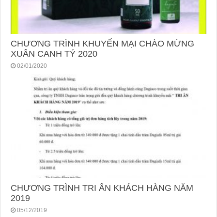
CHƯƠNG TRÌNH KHUYẾN MẠI CHÀO MỪNG
XUÂN CANH TÝ 2020
02/01/2020
CHƯƠNG TRÌNH TRI ÂN KHÁCH HÀNG NĂM
2019
05/12/2019