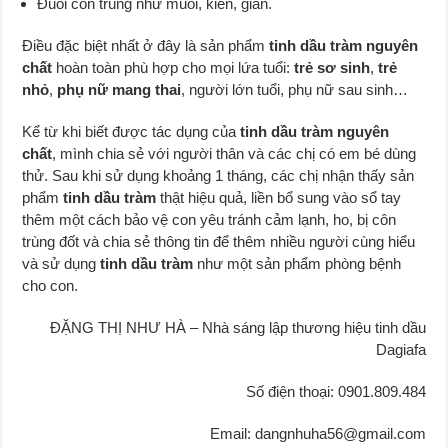
Đuổi côn trùng như muỗi, kiến, gián.
Điều đặc biệt nhất ở đây là sản phẩm
tinh dầu tràm nguyên
chất
hoàn toàn phù hợp cho mọi lứa tuổi:
trẻ sơ sinh
,
trẻ
nhỏ
,
phụ nữ mang thai
, người lớn tuổi, phụ nữ sau sinh…
Kể từ khi biết được tác dụng của
tinh dầu tràm nguyên
chất
, mình chia sẻ với người thân và các chị có em bé dùng
thử. Sau khi sử dụng khoảng 1 tháng, các chị nhận thấy sản
phẩm
tinh dầu tràm
thật hiệu quả, liền bổ sung vào sổ tay
thêm một cách bảo vệ con yêu tránh cảm lạnh, ho, bị côn
trùng đốt và chia sẻ thông tin để thêm nhiều người cùng hiểu
và sử dụng
tinh dầu tràm
như một sản phẩm phòng bệnh
cho con.
ĐẶNG THỊ NHƯ HÀ – Nhà sáng lập thương hiệu tinh dầu
Dagiafa
Số điện thoại:
0901.809.484
Email:
dangnhuha56@gmail.com