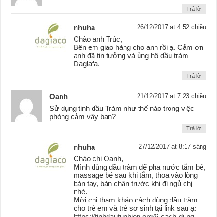
Trả lời
nhuha
26/12/2017 at 4:52 chiều
Chào anh Trúc,
Bên em giao hàng cho anh rồi ạ. Cảm ơn
anh đã tin tưởng và ủng hộ dầu tràm
Dagiafa.
Trả lời
Oanh
21/12/2017 at 7:23 chiều
Sử dụng tinh dầu Tràm như thế nào trong việc
phòng cảm vậy bạn?
Trả lời
nhuha
27/12/2017 at 8:17 sáng
Chào chị Oanh,
Mình dùng dầu tràm để pha nước tắm bé,
massage bé sau khi tắm, thoa vào lòng
bàn tay, bàn chân trước khi đi ngủ chị
nhé.
Mời chị tham khảo cách dùng dầu tràm
cho trẻ em và trẻ sơ sinh tại link sau ạ:
https://tinhdautunhien.org/6-cach-dung-