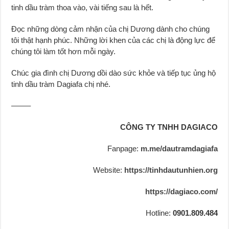
tinh dầu tràm thoa vào, vài tiếng sau là hết.
Đọc những dòng cảm nhận của chị Dương dành cho chúng
tôi thật hạnh phúc. Những lời khen của các chị là động lực để
chúng tôi làm tốt hơn mỗi ngày.
Chúc gia đình chị Dương dồi dào sức khỏe và tiếp tục ủng hộ
tinh dầu tràm Dagiafa chị nhé.
——–
CÔNG TY TNHH DAGIACO
Fanpage:
m.me/dautramdagiafa
Website:
https://tinhdautunhien.org
https://dagiaco.com/
Hotline:
0901.809.484