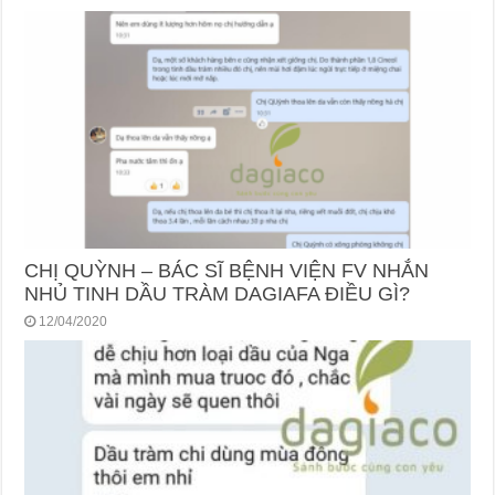
CHỊ QUỲNH – BÁC SĨ BỆNH VIỆN FV NHẮN
NHỦ TINH DẦU TRÀM DAGIAFA ĐIỀU GÌ?
12/04/2020