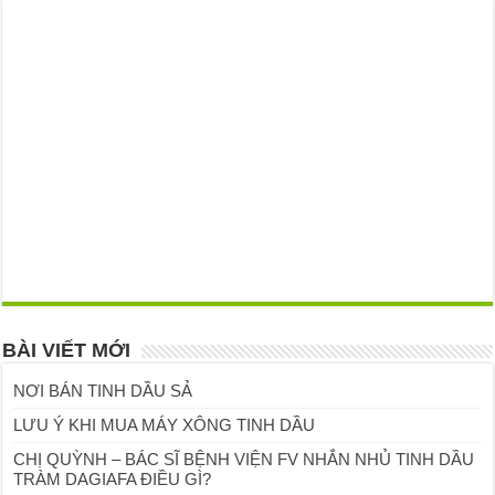
BÀI VIẾT MỚI
NƠI BÁN TINH DẦU SẢ
LƯU Ý KHI MUA MÁY XÔNG TINH DẦU
CHỊ QUỲNH – BÁC SĨ BỆNH VIỆN FV NHẮN NHỦ TINH DẦU
TRÀM DAGIAFA ĐIỀU GÌ?