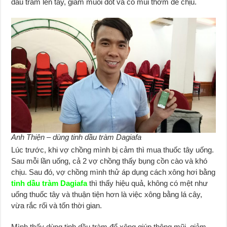
dầu tràm lên tay, giảm muỗi đốt và có mùi thơm dễ chịu.
Anh Thiện – dùng tinh dầu tràm Dagiafa
Lúc trước, khi vợ chồng mình bị cảm thì mua thuốc tây uống.
Sau mỗi lần uống, cả 2 vợ chồng thấy bụng cồn cào và khó
chịu. Sau đó, vợ chồng mình thử áp dụng cách xông hơi bằng
tinh dầu tràm Dagiafa
thì thấy hiệu quả, không có mệt như
uống thuốc tây và thuận tiện hơn là việc xông bằng lá cây,
vừa rắc rối và tốn thời gian.
Mình thấy dùng tinh dầu tràm để xông giúp thông mũi, giảm