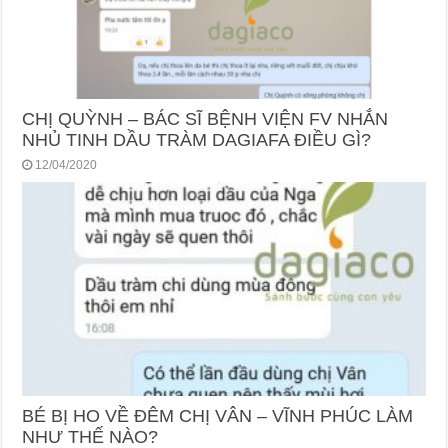
CHỊ QUỲNH – BÁC SĨ BỆNH VIỆN FV NHẮN
NHỦ TINH DẦU TRÀM DAGIAFA ĐIỀU GÌ?
12/04/2020
BÉ BỊ HO VỀ ĐÊM CHỊ VÂN – VĨNH PHÚC LÀM
NHƯ THẾ NÀO?