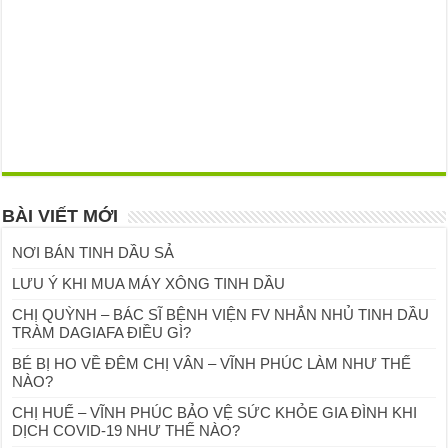
BÀI VIẾT MỚI
NƠI BÁN TINH DẦU SẢ
LƯU Ý KHI MUA MÁY XÔNG TINH DẦU
CHỊ QUỲNH – BÁC SĨ BỆNH VIỆN FV NHẮN NHỦ TINH DẦU
TRÀM DAGIAFA ĐIỀU GÌ?
BÉ BỊ HO VỀ ĐÊM CHỊ VÂN – VĨNH PHÚC LÀM NHƯ THẾ
NÀO?
CHỊ HUẾ – VĨNH PHÚC BẢO VỆ SỨC KHỎE GIA ĐÌNH KHI
DỊCH COVID-19 NHƯ THẾ NÀO?