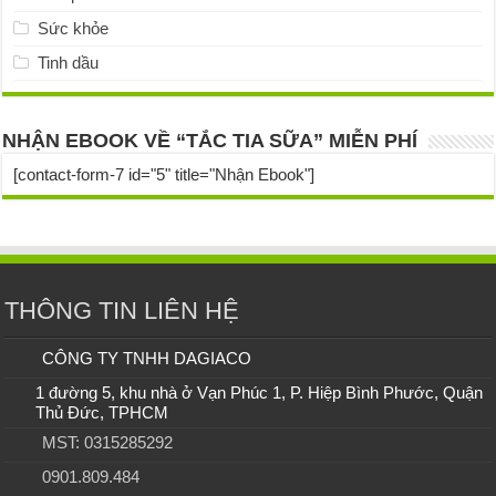
Sức khỏe
Tinh dầu
NHẬN EBOOK VỀ “TẮC TIA SỮA” MIỄN PHÍ
[contact-form-7 id="5" title="Nhận Ebook"]
THÔNG TIN LIÊN HỆ
CÔNG TY TNHH DAGIACO
1 đường 5, khu nhà ở Vạn Phúc 1, P. Hiệp Bình Phước, Quận
Thủ Đức, TPHCM
MST: 0315285292
0901.809.484