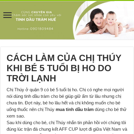
CÁCH LÀM CỦA CHỊ THÚY
KHI BÉ 5 TUỔI BỊ HO DO
TRỜI LẠNH
Chị Thúy ở quận 9 có bé 5 tuổi bị ho. Chị có nghe mọi người
nói dùng tinh dầu tràm cho bé giúp giữ ấm từ lâu nhưng chị
chưa tin. Đợt này, bé ho lâu hết và chị không muốn cho bé
uống thuốc nên chị Thúy
mua tinh dầu tràm
dùng cho bé thử
xem sao.
Sau khi dùng cho bé, chị Thúy nhắn tin phản hồi với chúng tôi
đúng lúc trận đá chung kết AFF CUP lượt đi giữa Việt Nam và