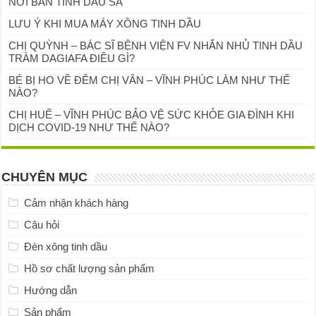
NƠI BÁN TINH DẦU SẢ
LƯU Ý KHI MUA MÁY XÔNG TINH DẦU
CHỊ QUỲNH – BÁC SĨ BỆNH VIỆN FV NHẮN NHỦ TINH DẦU
TRÀM DAGIAFA ĐIỀU GÌ?
BÉ BỊ HO VỀ ĐÊM CHỊ VÂN – VĨNH PHÚC LÀM NHƯ THẾ
NÀO?
CHỊ HUẾ – VĨNH PHÚC BẢO VỆ SỨC KHỎE GIA ĐÌNH KHI
DỊCH COVID-19 NHƯ THẾ NÀO?
CHUYÊN MỤC
Cảm nhận khách hàng
Câu hỏi
Đèn xông tinh dầu
Hồ sơ chất lượng sản phẩm
Hướng dẫn
Sản phẩm