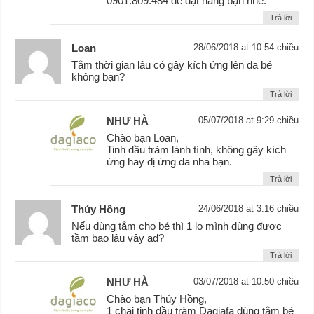
0901.809.484 để đặt hàng bạn nhé.
Trả lời
Loan
28/06/2018 at 10:54 chiều
Tắm thời gian lâu có gây kích ứng lên da bé
không bạn?
Trả lời
NHƯ HÀ
05/07/2018 at 9:29 chiều
Chào bạn Loan,
Tinh dầu tràm lành tính, không gây kích
ứng hay dị ứng da nha bạn.
Trả lời
Thúy Hồng
24/06/2018 at 3:16 chiều
Nếu dùng tắm cho bé thì 1 lọ mình dùng được
tầm bao lâu vậy ad?
Trả lời
NHƯ HÀ
03/07/2018 at 10:50 chiều
Chào bạn Thúy Hồng,
1 chai tinh dầu tràm Dagiafa dùng tắm bé