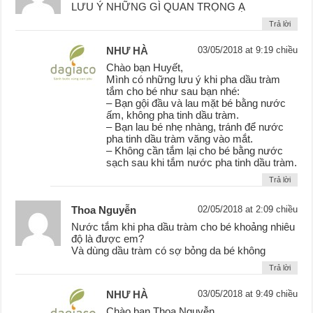
LƯU Ý NHỮNG GÌ QUAN TRỌNG Ạ
Trả lời
NHƯ HÀ
03/05/2018 at 9:19 chiều
Chào bạn Huyết,
Mình có những lưu ý khi pha dầu tràm
tắm cho bé như sau bạn nhé:
– Bạn gội đầu và lau mặt bé bằng nước
ấm, không pha tinh dầu tràm.
– Bạn lau bé nhẹ nhàng, tránh để nước
pha tinh dầu tràm văng vào mắt.
– Không cần tắm lại cho bé bằng nước
sạch sau khi tắm nước pha tinh dầu tràm.
Trả lời
Thoa Nguyễn
02/05/2018 at 2:09 chiều
Nước tắm khi pha dầu tràm cho bé khoảng nhiêu
độ là được em?
Và dùng dầu tràm có sợ bỏng da bé không
Trả lời
NHƯ HÀ
03/05/2018 at 9:49 chiều
Chào bạn Thoa Nguyễn,