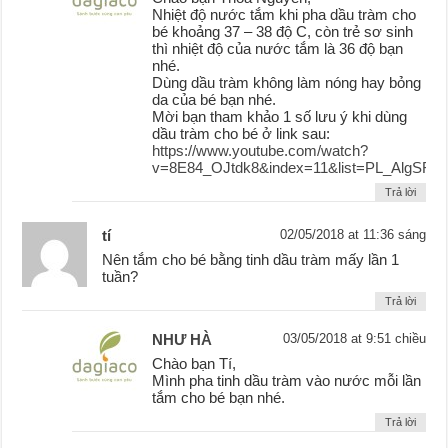
Nhiệt độ nước tắm khi pha dầu tràm cho
bé khoảng 37 – 38 độ C, còn trẻ sơ sinh
thì nhiệt độ của nước tắm là 36 độ bạn
nhé.
Dùng dầu tràm không làm nóng hay bỏng
da của bé bạn nhé.
Mời bạn tham khảo 1 số lưu ý khi dùng
dầu tràm cho bé ở link sau:
https://www.youtube.com/watch?
v=8E84_OJtdk8&index=11&list=PL_AlgS
Trả lời
tí
02/05/2018 at 11:36 sáng
Nên tắm cho bé bằng tinh dầu tràm mấy lần 1
tuần?
Trả lời
NHƯ HÀ
03/05/2018 at 9:51 chiều
Chào bạn Tí,
Mình pha tinh dầu tràm vào nước mỗi lần
tắm cho bé bạn nhé.
Trả lời