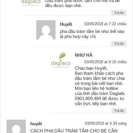
Dầu tràm pha nước tắm cho mẹ và bé
đều được bạn nhé.
Trả lời
Huyết
10/05/2018 at 7:22 chiều
pha dầu tràm tắm bé như thế nào
là phù hợp vậy chị
Trả lời
NHƯ HÀ
10/05/2018 at 9:16 chiều
Chào bạn Huyết,
Bạn tham khảo cách pha
dầu tràm tắm bé như chia
sẻ trong bài viết bạn nhé.
Mời bạn liên hệ hotline
của tinh dầu tràm Dagiafa
0901.809.484 để được tư
vấn trực tiếp bạn nhé.
Trả lời
huyết
03/05/2018 at 4:34 sáng
CÁCH PHA DẦU TRÀM TẮM CHO BÉ CẦN