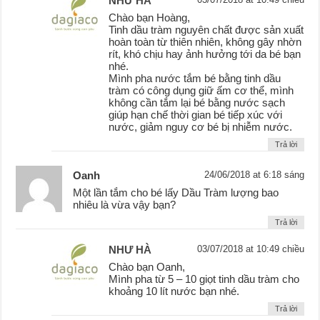
NHƯ HÀ
Chào bạn Hoàng,
Tinh dầu tràm nguyên chất được sản xuất
hoàn toàn từ thiên nhiên, không gây nhờn
rít, khó chịu hay ảnh hưởng tới da bé bạn
nhé.
Mình pha nước tắm bé bằng tinh dầu
tràm có công dụng giữ ấm cơ thể, mình
không cần tắm lại bé bằng nước sạch
giúp hạn chế thời gian bé tiếp xúc với
nước, giảm nguy cơ bé bị nhiễm nước.
Trả lời
Oanh
24/06/2018 at 6:18 sáng
Một lần tắm cho bé lấy Dầu Tràm lượng bao
nhiêu là vừa vậy bạn?
Trả lời
NHƯ HÀ
03/07/2018 at 10:49 chiều
Chào bạn Oanh,
Mình pha từ 5 – 10 giọt tinh dầu tràm cho
khoảng 10 lít nước bạn nhé.
Trả lời