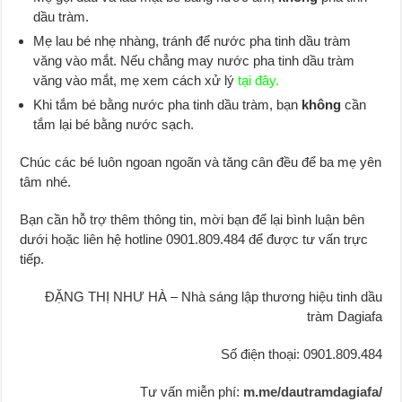
dầu tràm.
Mẹ lau bé nhẹ nhàng, tránh để nước pha tinh dầu tràm
văng vào mắt. Nếu chẳng may nước pha tinh dầu tràm
văng vào mắt, mẹ xem cách xử lý
tại đây.
Khi tắm bé bằng nước pha tinh dầu tràm, bạn
không
cần
tắm lại bé bằng nước sạch.
Chúc các bé luôn ngoan ngoãn và tăng cân đều để ba mẹ yên
tâm nhé.
Bạn cần hỗ trợ thêm thông tin, mời bạn để lại bình luận bên
dưới hoặc liên hệ hotline 0901.809.484 để được tư vấn trực
tiếp.
ĐẶNG THỊ NHƯ HÀ – Nhà sáng lập thương hiệu tinh dầu
tràm Dagiafa
Số điện thoại: 0901.809.484
Tư vấn miễn phí:
m.me/dautramdagiafa/