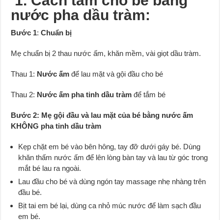
1. Cách tắm cho bé bằng
nước pha dầu tràm:
Bước 1
:
Chuẩn bị
Mẹ chuẩn bị 2 thau nước ấm, khăn mềm, vài giọt dầu tràm.
Thau 1:
Nước ấm
để lau mặt và gội đầu cho bé
Thau 2:
Nước ấm pha tinh dầu tràm
để tắm bé
Bước 2: Mẹ gội đầu và lau mặt của bé bằng nước ấm
KHÔNG pha tinh dầu tràm
Kẹp chặt em bé vào bên hông, tay đỡ dưới gáy bé. Dùng
khăn thấm nước ấm để lên lòng bàn tay và lau từ góc trong
mắt bé lau ra ngoài.
Lau đầu cho bé và dùng ngón tay massage nhẹ nhàng trên
đầu bé.
Bịt tai em bé lại, dùng ca nhỏ múc nước để làm sạch đầu
em bé.