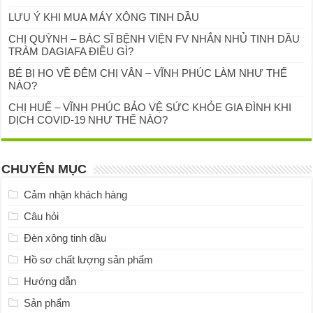
LƯU Ý KHI MUA MÁY XÔNG TINH DẦU
CHỊ QUỲNH – BÁC SĨ BỆNH VIỆN FV NHẮN NHỦ TINH DẦU
TRÀM DAGIAFA ĐIỀU GÌ?
BÉ BỊ HO VỀ ĐÊM CHỊ VÂN – VĨNH PHÚC LÀM NHƯ THẾ
NÀO?
CHỊ HUẾ – VĨNH PHÚC BẢO VỆ SỨC KHỎE GIA ĐÌNH KHI
DỊCH COVID-19 NHƯ THẾ NÀO?
CHUYÊN MỤC
Cảm nhận khách hàng
Câu hỏi
Đèn xông tinh dầu
Hồ sơ chất lượng sản phẩm
Hướng dẫn
Sản phẩm