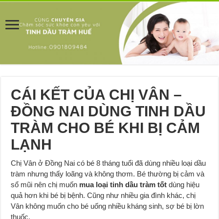
CÁI KẾT CỦA CHỊ VÂN –
ĐỒNG NAI DÙNG TINH DẦU
TRÀM CHO BÉ KHI BỊ CẢM
LẠNH
Chị Vân ở Đồng Nai có bé 8 tháng tuổi đã dùng nhiều loại dầu
tràm nhưng thấy loãng và không thơm. Bé thường bị cảm và
sổ mũi nên chị muốn
mua loại tinh dầu tràm tốt
dùng hiệu
quả hơn khi bé bị bệnh. Cũng như nhiều gia đình khác, chị
Vân không muốn cho bé uống nhiều kháng sinh, sợ bé bị lờn
thuốc.