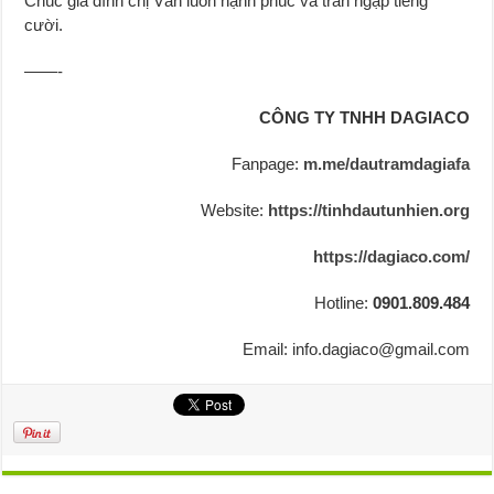
Chúc gia đình chị Vân luôn hạnh phúc và tràn ngập tiếng
cười.
——-
CÔNG TY TNHH DAGIACO
Fanpage:
m.me/dautramdagiafa
Website:
https://tinhdautunhien.org
https://dagiaco.com/
Hotline:
0901.809.484
Email: info.dagiaco@gmail.com