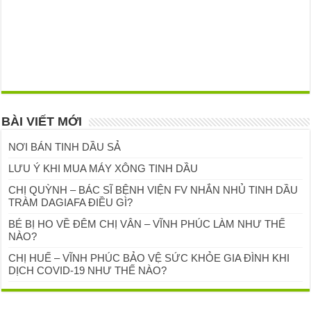
BÀI VIẾT MỚI
NƠI BÁN TINH DẦU SẢ
LƯU Ý KHI MUA MÁY XÔNG TINH DẦU
CHỊ QUỲNH – BÁC SĨ BỆNH VIỆN FV NHẮN NHỦ TINH DẦU
TRÀM DAGIAFA ĐIỀU GÌ?
BÉ BỊ HO VỀ ĐÊM CHỊ VÂN – VĨNH PHÚC LÀM NHƯ THẾ
NÀO?
CHỊ HUẾ – VĨNH PHÚC BẢO VỆ SỨC KHỎE GIA ĐÌNH KHI
DỊCH COVID-19 NHƯ THẾ NÀO?