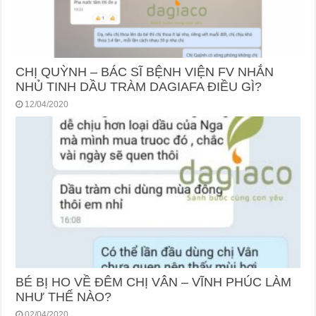
CHỊ QUỲNH – BÁC SĨ BỆNH VIỆN FV NHẮN
NHỦ TINH DẦU TRÀM DAGIAFA ĐIỀU GÌ?
12/04/2020
BÉ BỊ HO VỀ ĐÊM CHỊ VÂN – VĨNH PHÚC LÀM
NHƯ THẾ NÀO?
02/04/2020