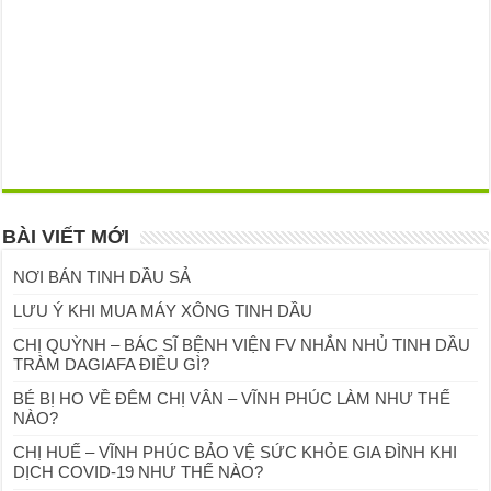
BÀI VIẾT MỚI
NƠI BÁN TINH DẦU SẢ
LƯU Ý KHI MUA MÁY XÔNG TINH DẦU
CHỊ QUỲNH – BÁC SĨ BỆNH VIỆN FV NHẮN NHỦ TINH DẦU
TRÀM DAGIAFA ĐIỀU GÌ?
BÉ BỊ HO VỀ ĐÊM CHỊ VÂN – VĨNH PHÚC LÀM NHƯ THẾ
NÀO?
CHỊ HUẾ – VĨNH PHÚC BẢO VỆ SỨC KHỎE GIA ĐÌNH KHI
DỊCH COVID-19 NHƯ THẾ NÀO?