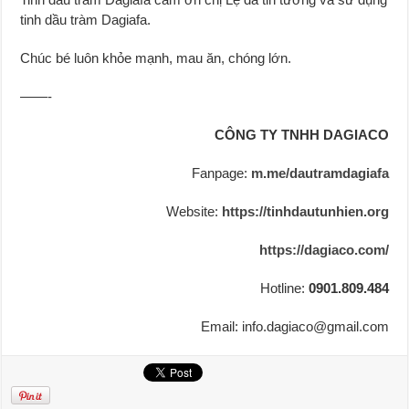
tinh dầu tràm Dagiafa.
Chúc bé luôn khỏe mạnh, mau ăn, chóng lớn.
——-
CÔNG TY TNHH DAGIACO
Fanpage:
m.me/dautramdagiafa
Website:
https://tinhdautunhien.org
https://dagiaco.com/
Hotline:
0901.809.484
Email: info.dagiaco@gmail.com