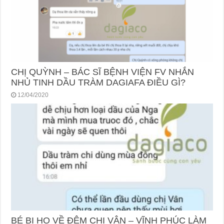
CHỊ QUỲNH – BÁC SĨ BỆNH VIỆN FV NHẮN
NHỦ TINH DẦU TRÀM DAGIAFA ĐIỀU GÌ?
12/04/2020
BÉ BỊ HO VỀ ĐÊM CHỊ VÂN – VĨNH PHÚC LÀM