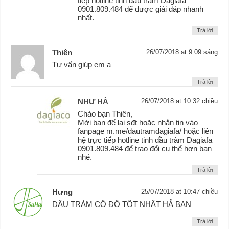
tiếp hotline tinh dầu tràm Dagiafa
0901.809.484 để được giải đáp nhanh
nhất.
Trả lời
Thiên
26/07/2018 at 9:09 sáng
Tư vấn giúp em ạ
Trả lời
NHƯ HÀ
26/07/2018 at 10:32 chiều
Chào bạn Thiên,
Mời bạn để lại sđt hoặc nhắn tin vào
fanpage m.me/dautramdagiafa/ hoặc liên
hệ trực tiếp hotline tinh dầu tràm Dagiafa
0901.809.484 để trao đổi cụ thể hơn bạn
nhé.
Trả lời
Hưng
25/07/2018 at 10:47 chiều
DẦU TRÀM CỐ ĐÔ TỐT NHẤT HẢ BẠN
Trả lời