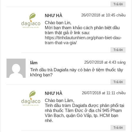
Trả lời
NHƯ HÀ
26/07/2018 at 10:45 chiều
Chào bạn Lin,
Mời bạn tham khảo cách phân biệt dầu
tràm thật giả ở link sau:
https://tinhdautunhien.org/phan-biet-dau-
tram-that-va-gia/
Trả lời
lâm
25/07/2018 at 4:43 sáng
Tinh dầu trà Dagiafa này có bán ở tiệm thuốc tây
không bạn?
Trả lời
NHƯ HÀ
26/07/2018 at 11:11 chiều
Chào bạn Lâm,
Tinh dầu tràm Dagiafa được phân phối tại
nhà thuốc Tâm Đức ở địa chỉ 945 Phạm
Văn Bạch, quận Gò Vấp, tp. HCM bạn
nhé.
Trả lời