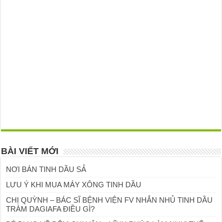
BÀI VIẾT MỚI
NƠI BÁN TINH DẦU SẢ
LƯU Ý KHI MUA MÁY XÔNG TINH DẦU
CHỊ QUỲNH – BÁC SĨ BỆNH VIỆN FV NHẮN NHỦ TINH DẦU
TRÀM DAGIAFA ĐIỀU GÌ?