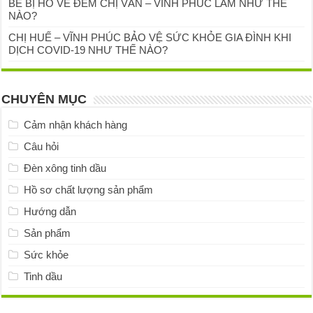
BÉ BỊ HO VỀ ĐÊM CHỊ VÂN – VĨNH PHÚC LÀM NHƯ THẾ
NÀO?
CHỊ HUẾ – VĨNH PHÚC BẢO VỆ SỨC KHỎE GIA ĐÌNH KHI
DỊCH COVID-19 NHƯ THẾ NÀO?
CHUYÊN MỤC
Cảm nhận khách hàng
Câu hỏi
Đèn xông tinh dầu
Hồ sơ chất lượng sản phẩm
Hướng dẫn
Sản phẩm
Sức khỏe
Tinh dầu