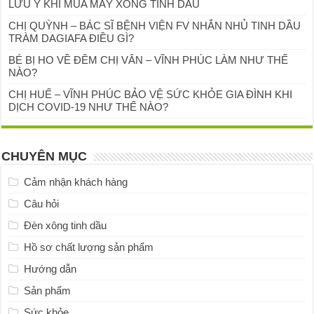
LƯU Ý KHI MUA MÁY XÔNG TINH DẦU
CHỊ QUỲNH – BÁC SĨ BỆNH VIỆN FV NHẮN NHỦ TINH DẦU
TRÀM DAGIAFA ĐIỀU GÌ?
BÉ BỊ HO VỀ ĐÊM CHỊ VÂN – VĨNH PHÚC LÀM NHƯ THẾ
NÀO?
CHỊ HUẾ – VĨNH PHÚC BẢO VỆ SỨC KHỎE GIA ĐÌNH KHI
DỊCH COVID-19 NHƯ THẾ NÀO?
CHUYÊN MỤC
Cảm nhận khách hàng
Câu hỏi
Đèn xông tinh dầu
Hồ sơ chất lượng sản phẩm
Hướng dẫn
Sản phẩm
Sức khỏe