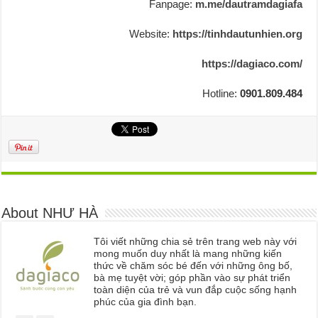
Fanpage:
m.me/dautramdagiafa
Website:
https://tinhdautunhien.org
https://dagiaco.com/
Hotline:
0901.809.484
About NHƯ HÀ
Tôi viết những chia sẻ trên trang web này với
mong muốn duy nhất là mang những kiến
thức về chăm sóc bé đến với những ông bố,
bà mẹ tuyệt vời; góp phần vào sự phát triển
toàn diện của trẻ và vun đắp cuộc sống hạnh
phúc của gia đình bạn.