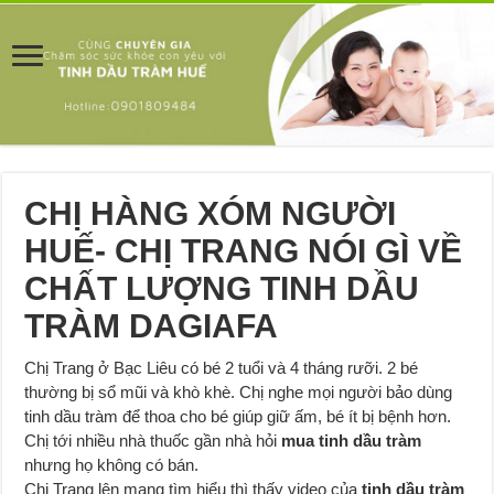
CHỊ HÀNG XÓM NGƯỜI
HUẾ- CHỊ TRANG NÓI GÌ VỀ
CHẤT LƯỢNG TINH DẦU
TRÀM DAGIAFA
Chị Trang ở Bạc Liêu có bé 2 tuổi và 4 tháng rưỡi. 2 bé
thường bị sổ mũi và khò khè. Chị nghe mọi người bảo dùng
tinh dầu tràm để thoa cho bé giúp giữ ấm, bé ít bị bệnh hơn.
Chị tới nhiều nhà thuốc gần nhà hỏi
mua tinh dầu tràm
nhưng họ không có bán.
Chị Trang lên mạng tìm hiểu thì thấy video của
tinh dầu tràm