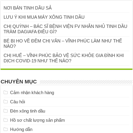
NƠI BÁN TINH DẦU SẢ
LƯU Ý KHI MUA MÁY XÔNG TINH DẦU
CHỊ QUỲNH – BÁC SĨ BỆNH VIỆN FV NHẮN NHỦ TINH DẦU
TRÀM DAGIAFA ĐIỀU GÌ?
BÉ BỊ HO VỀ ĐÊM CHỊ VÂN – VĨNH PHÚC LÀM NHƯ THẾ
NÀO?
CHỊ HUẾ – VĨNH PHÚC BẢO VỆ SỨC KHỎE GIA ĐÌNH KHI
DỊCH COVID-19 NHƯ THẾ NÀO?
CHUYÊN MỤC
Cảm nhận khách hàng
Câu hỏi
Đèn xông tinh dầu
Hồ sơ chất lượng sản phẩm
Hướng dẫn