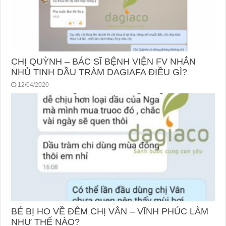
CHỊ QUỲNH – BÁC SĨ BỆNH VIỆN FV NHẮN
NHỦ TINH DẦU TRÀM DAGIAFA ĐIỀU GÌ?
12/04/2020
BÉ BỊ HO VỀ ĐÊM CHỊ VÂN – VĨNH PHÚC LÀM
NHƯ THẾ NÀO?