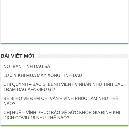
BÀI VIẾT MỚI
NƠI BÁN TINH DẦU SẢ
LƯU Ý KHI MUA MÁY XÔNG TINH DẦU
CHỊ QUỲNH – BÁC SĨ BỆNH VIỆN FV NHẮN NHỦ TINH DẦU
TRÀM DAGIAFA ĐIỀU GÌ?
BÉ BỊ HO VỀ ĐÊM CHỊ VÂN – VĨNH PHÚC LÀM NHƯ THẾ
NÀO?
CHỊ HUẾ – VĨNH PHÚC BẢO VỆ SỨC KHỎE GIA ĐÌNH KHI
DỊCH COVID-19 NHƯ THẾ NÀO?