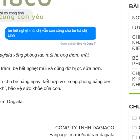
BÀI
NƠ
LƯ
CHỊ
NH
ĐIỀ
Dagiafa xông phòng tạo mùi hương thơm mát
BÉ 
PH
 tràm, bé hết nghẹt mũi và cũng đỡ bị ọc sữa hơn.
CH
KHỎ
tràm cho bé hằng ngày, kết hợp với xông phòng bằng đèn
NH
 khí, bảo vệ sức khỏe của con.
ràm Dagiafa.
CH
——————————————-
CÔNG TY TNHH DAGIACO
Fanpage: m.me/dautramdagiafa