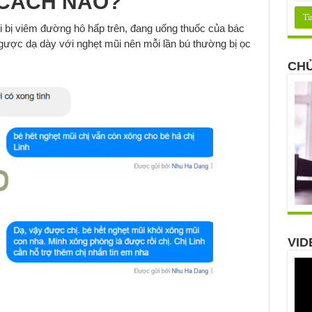
CÁCH NÀO?
ổi bị viêm đường hô hấp trên, đang uống thuốc của bác
ngược dạ dày với nghẹt mũi nên mỗi lần bú thường bị ọc
CHỦ
VID