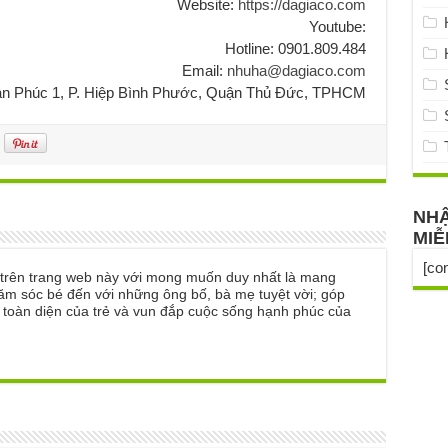
Website:
https://dagiaco.com
Youtube:
Hotline: 0901.809.484
Email:
nhuha@dagiaco.com
Vạn Phúc 1, P. Hiệp Bình Phước, Quận Thủ Đức, TPHCM
NHẬ
MIỄ
[co
ẻ trên trang web này với mong muốn duy nhất là mang
ăm sóc bé đến với những ông bố, bà mẹ tuyệt vời; góp
n toàn diện của trẻ và vun đắp cuộc sống hạnh phúc của