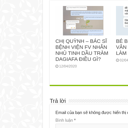
CHỊ QUỲNH – BÁC SĨ
BÉ B
BỆNH VIỆN FV NHẮN
VÂN 
NHỦ TINH DẦU TRÀM
LÀM
DAGIAFA ĐIỀU GÌ?
02/0
12/04/2020
Trả lời
Email của bạn sẽ không được hiển thị 
Bình luận
*