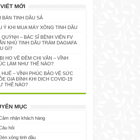
 VIẾT MỚI
I BÁN TINH DẦU SẢ
U Ý KHI MUA MÁY XÔNG TINH DẦU
 QUỲNH – BÁC SĨ BỆNH VIỆN FV
ẮN NHỦ TINH DẦU TRÀM DAGIAFA
U GÌ?
BỊ HO VỀ ĐÊM CHỊ VÂN – VĨNH
ÚC LÀM NHƯ THẾ NÀO?
Ị HUẾ – VĨNH PHÚC BẢO VỆ SỨC
E GIA ĐÌNH KHI DỊCH COVID-19
Ư THẾ NÀO?
UYÊN MỤC
Cảm nhận khách hàng
Câu hỏi
Đèn xông tinh dầu