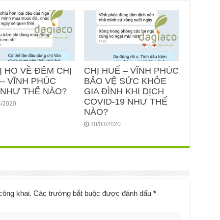
Ị HO VỀ ĐÊM CHỊ
CHỊ HUẾ – VĨNH PHÚC
– VĨNH PHÚC
BẢO VỆ SỨC KHỎE
 NHƯ THẾ NÀO?
GIA ĐÌNH KHI DỊCH
COVID-19 NHƯ THẾ
4/2020
NÀO?
30/03/2020
công khai.
Các trường bắt buộc được đánh dấu
*