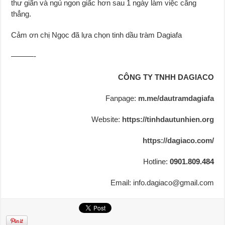
thư giãn và ngủ ngon giấc hơn sau 1 ngày làm việc căng
thẳng.
Cảm ơn chị Ngọc đã lựa chọn tinh dầu tràm Dagiafa
———-
CÔNG TY TNHH DAGIACO
Fanpage:
m.me/dautramdagiafa
Website:
https://tinhdautunhien.org
https://dagiaco.com/
Hotline:
0901.809.484
Email: info.dagiaco@gmail.com