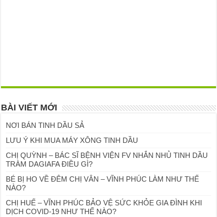
BÀI VIẾT MỚI
NƠI BÁN TINH DẦU SẢ
LƯU Ý KHI MUA MÁY XÔNG TINH DẦU
CHỊ QUỲNH – BÁC SĨ BỆNH VIỆN FV NHẮN NHỦ TINH DẦU
TRÀM DAGIAFA ĐIỀU GÌ?
BÉ BỊ HO VỀ ĐÊM CHỊ VÂN – VĨNH PHÚC LÀM NHƯ THẾ
NÀO?
CHỊ HUẾ – VĨNH PHÚC BẢO VỆ SỨC KHỎE GIA ĐÌNH KHI
DỊCH COVID-19 NHƯ THẾ NÀO?