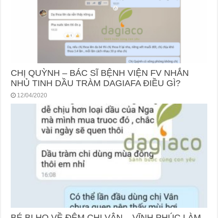
CHỊ QUỲNH – BÁC SĨ BỆNH VIỆN FV NHẮN
NHỦ TINH DẦU TRÀM DAGIAFA ĐIỀU GÌ?
12/04/2020
BÉ BỊ HO VỀ ĐÊM CHỊ VÂN – VĨNH PHÚC LÀM