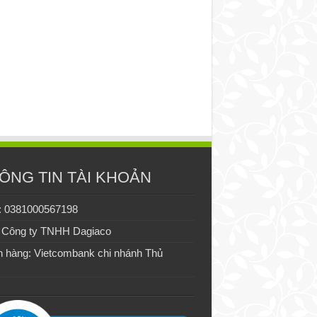
ÔNG TIN TÀI KHOẢN
: 0381000567198
 Công ty TNHH Dagiaco
 hàng: Vietcombank chi nhánh Thủ