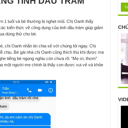
ẰNG TINH DẦU TRÀM
 1 tuổi và bé thường bị nghẹt mũi. Chị Oanh thấy
CHỦ
các kiến thức về công dụng của tinh dầu tràm giúp giảm
ua dùng thử cho bé.
 chị Oanh nhắn tin chia sẻ với chúng tôi ngay. Chị
ễ chịu. Bé gái nhà chị Oanh cũng thích thú khi được mẹ
ghe tiếng bé ngọng nghịu còn chưa rõ: “Mẹ ơi, thơm”
ủa một người mẹ chính là thấy con được vui vẻ và khỏe
VID