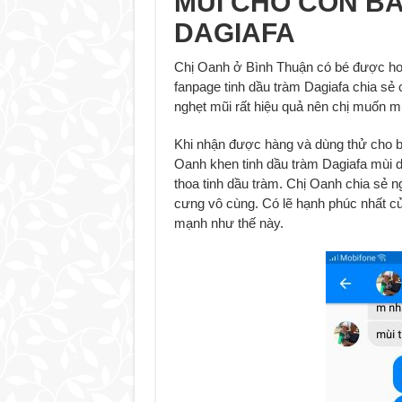
MŨI CHO CON B
DAGIAFA
Chị Oanh ở Bình Thuận có bé được hơn
fanpage tinh dầu tràm Dagiafa chia sẻ 
nghẹt mũi rất hiệu quả nên chị muốn m
Khi nhận được hàng và dùng thử cho bé,
Oanh khen tinh dầu tràm Dagiafa mùi d
thoa tinh dầu tràm. Chị Oanh chia sẻ n
cưng vô cùng. Có lẽ hạnh phúc nhất c
mạnh như thế này.