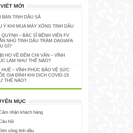
 VIẾT MỚI
I BÁN TINH DẦU SẢ
U Ý KHI MUA MÁY XÔNG TINH DẦU
 QUỲNH – BÁC SĨ BỆNH VIỆN FV
ẮN NHỦ TINH DẦU TRÀM DAGIAFA
U GÌ?
BỊ HO VỀ ĐÊM CHỊ VÂN – VĨNH
ÚC LÀM NHƯ THẾ NÀO?
Ị HUẾ – VĨNH PHÚC BẢO VỆ SỨC
E GIA ĐÌNH KHI DỊCH COVID-19
Ư THẾ NÀO?
UYÊN MỤC
Cảm nhận khách hàng
Câu hỏi
Đèn xông tinh dầu