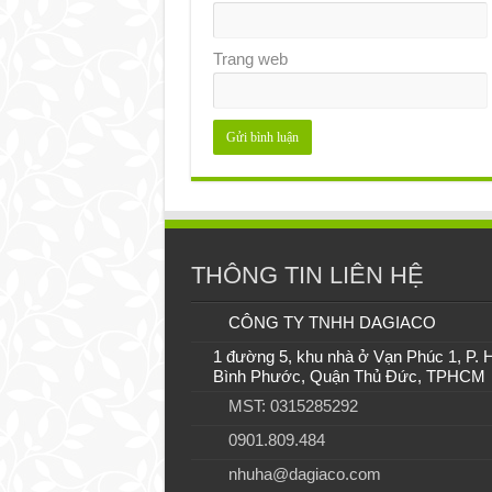
Trang web
THÔNG TIN LIÊN HỆ
CÔNG TY TNHH DAGIACO
1 đường 5, khu nhà ở Vạn Phúc 1, P. 
Bình Phước, Quận Thủ Đức, TPHCM
MST: 0315285292
0901.809.484
nhuha@dagiaco.com