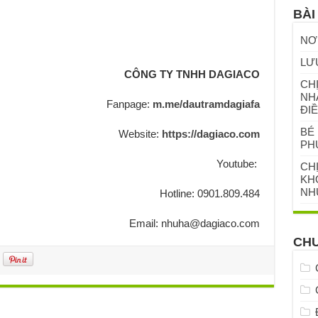
BÀI
NƠ
LƯ
CÔNG TY TNHH DAGIACO
CHỊ
NH
Fanpage:
m.me/dautramdagiafa
ĐIỀ
BÉ 
Website:
https://dagiaco.com
PH
Youtube:
CH
KHỎ
NH
Hotline: 0901.809.484
Email: nhuha@dagiaco.com
CH