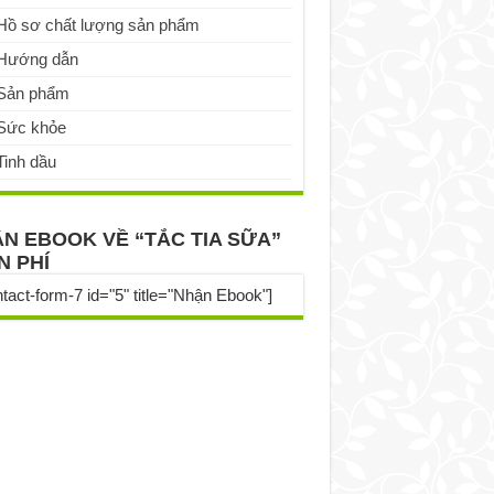
Hồ sơ chất lượng sản phẩm
Hướng dẫn
Sản phẩm
Sức khỏe
Tinh dầu
N EBOOK VỀ “TẮC TIA SỮA”
N PHÍ
ntact-form-7 id="5" title="Nhận Ebook"]