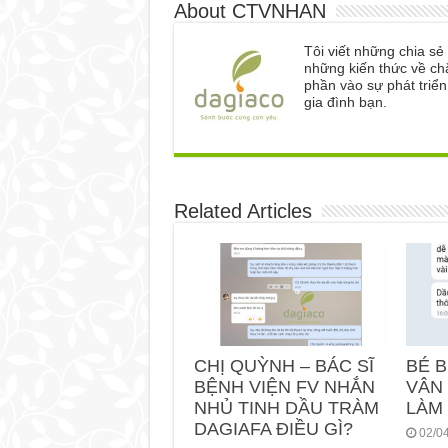
About CTVNHAN
Tôi viết những chia s
những kiến thức về ch
phần vào sự phát triể
gia đình bạn.
Related Articles
CHỊ QUỲNH – BÁC SĨ
BÉ B
BỆNH VIỆN FV NHẮN
VÂN 
NHỦ TINH DẦU TRÀM
LÀM
DAGIAFA ĐIỀU GÌ?
02/0