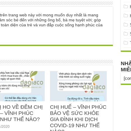
ẻ trên trang web này với mong muốn duy nhất là mang
ăm sóc bé đến với những ông bố, bà mẹ tuyệt vời; góp
n toàn diện của trẻ và vun đắp cuộc sống hạnh phúc của
NHẬ
MIỄ
[co
Ị HO VỀ ĐÊM CHỊ
CHỊ HUẾ – VĨNH PHÚC
– VĨNH PHÚC
BẢO VỆ SỨC KHỎE
 NHƯ THẾ NÀO?
GIA ĐÌNH KHI DỊCH
COVID-19 NHƯ THẾ
4/2020