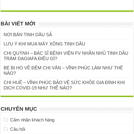
BÀI VIẾT MỚI
NƠI BÁN TINH DẦU SẢ
LƯU Ý KHI MUA MÁY XÔNG TINH DẦU
CHỊ QUỲNH – BÁC SĨ BỆNH VIỆN FV NHẮN NHỦ TINH DẦU
TRÀM DAGIAFA ĐIỀU GÌ?
BÉ BỊ HO VỀ ĐÊM CHỊ VÂN – VĨNH PHÚC LÀM NHƯ THẾ
NÀO?
CHỊ HUẾ – VĨNH PHÚC BẢO VỆ SỨC KHỎE GIA ĐÌNH KHI
DỊCH COVID-19 NHƯ THẾ NÀO?
CHUYÊN MỤC
Cảm nhận khách hàng
Câu hỏi