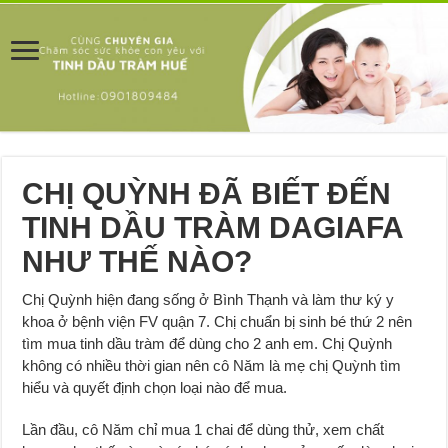
CHỊ QUỲNH ĐÃ BIẾT ĐẾN
TINH DẦU TRÀM DAGIAFA
NHƯ THẾ NÀO?
Chị Quỳnh hiện đang sống ở Bình Thạnh và làm thư ký y
khoa ở bệnh viện FV quận 7. Chị chuẩn bị sinh bé thứ 2 nên
tìm mua tinh dầu tràm để dùng cho 2 anh em. Chị Quỳnh
không có nhiều thời gian nên cô Năm là mẹ chị Quỳnh tìm
hiểu và quyết định chọn loại nào để mua.
Lần đầu, cô Năm chỉ mua 1 chai để dùng thử, xem chất