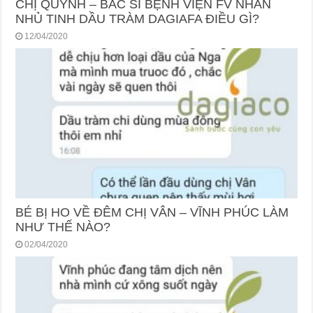
CHỊ QUỲNH – BÁC SĨ BỆNH VIỆN FV NHẮN
NHỦ TINH DẦU TRÀM DAGIAFA ĐIỀU GÌ?
12/04/2020
BÉ BỊ HO VỀ ĐÊM CHỊ VÂN – VĨNH PHÚC LÀM
NHƯ THẾ NÀO?
02/04/2020