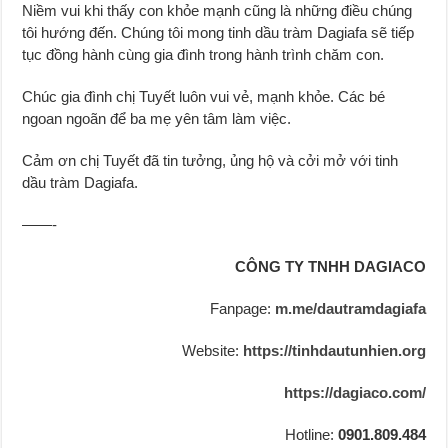
Niềm vui khi thấy con khỏe mạnh cũng là những điều chúng
tôi hướng đến. Chúng tôi mong tinh dầu tràm Dagiafa sẽ tiếp
tục đồng hành cùng gia đình trong hành trình chăm con.
Chúc gia đình chị Tuyết luôn vui vẻ, mạnh khỏe. Các bé
ngoan ngoãn để ba mẹ yên tâm làm việc.
Cảm ơn chị Tuyết đã tin tưởng, ủng hộ và cởi mở với tinh
dầu tràm Dagiafa.
——-
CÔNG TY TNHH DAGIACO
Fanpage:
m.me/dautramdagiafa
Website:
https://tinhdautunhien.org
https://dagiaco.com/
Hotline:
0901.809.484