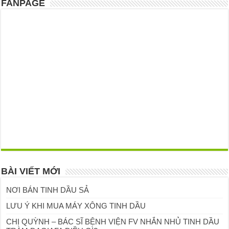
FANPAGE
BÀI VIẾT MỚI
NƠI BÁN TINH DẦU SẢ
LƯU Ý KHI MUA MÁY XÔNG TINH DẦU
CHỊ QUỲNH – BÁC SĨ BỆNH VIỆN FV NHẮN NHỦ TINH DẦU