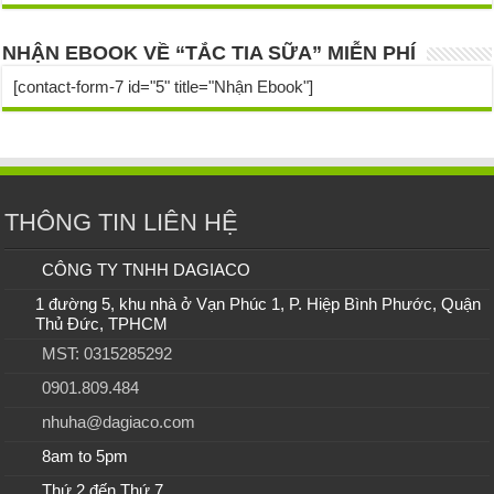
NHẬN EBOOK VỀ “TẮC TIA SỮA” MIỄN PHÍ
[contact-form-7 id="5" title="Nhận Ebook"]
THÔNG TIN LIÊN HỆ
CÔNG TY TNHH DAGIACO
1 đường 5, khu nhà ở Vạn Phúc 1, P. Hiệp Bình Phước, Quận
Thủ Đức, TPHCM
MST: 0315285292
0901.809.484
nhuha@dagiaco.com
8am to 5pm
Thứ 2 đến Thứ 7