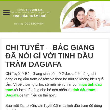
CHỊ TUYẾT – BẮC GIANG
ĐÃ NÓI GÌ VỚI TINH DẦU
TRÀM DAGIAFA
Chị Tuyết ở Bắc Giang sinh bé thứ 2 được 2,5 tháng, chị
đang dùng dầu tràm để tắm và thoa bé nhưng không hiệu quả
lắm. Vì bé thường bị ho, sổ mũi nên chị muốn
mua tinh dầu
tràm
tốt hơn để dùng cho bé nên nhắn tin
tinh dầu tràm
Dagiafa
để tìm hiểu cụ thể hơn.
Sau một lúc tư vấn, chị Tuyết đặt mua tinh dầu tràm để dùng