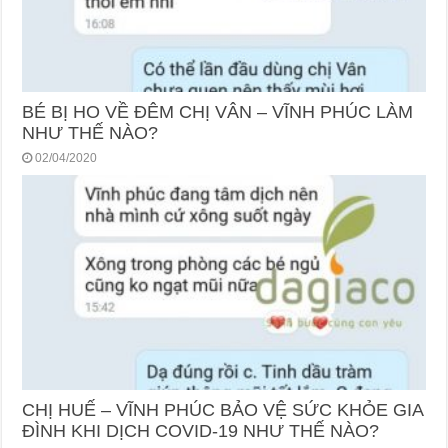
BÉ BỊ HO VỀ ĐÊM CHỊ VÂN – VĨNH PHÚC LÀM
NHƯ THẾ NÀO?
02/04/2020
CHỊ HUẾ – VĨNH PHÚC BẢO VỆ SỨC KHỎE GIA
ĐÌNH KHI DỊCH COVID-19 NHƯ THẾ NÀO?