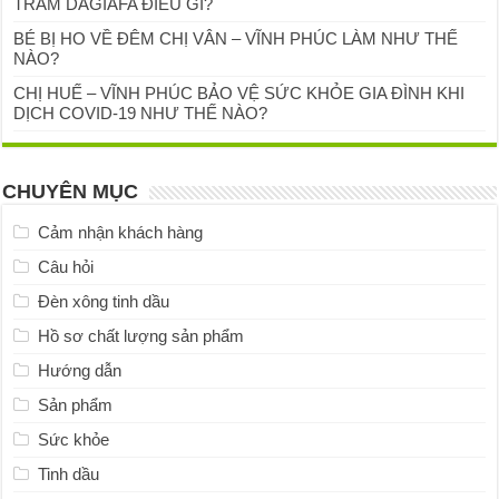
TRÀM DAGIAFA ĐIỀU GÌ?
BÉ BỊ HO VỀ ĐÊM CHỊ VÂN – VĨNH PHÚC LÀM NHƯ THẾ
NÀO?
CHỊ HUẾ – VĨNH PHÚC BẢO VỆ SỨC KHỎE GIA ĐÌNH KHI
DỊCH COVID-19 NHƯ THẾ NÀO?
CHUYÊN MỤC
Cảm nhận khách hàng
Câu hỏi
Đèn xông tinh dầu
Hồ sơ chất lượng sản phẩm
Hướng dẫn
Sản phẩm
Sức khỏe
Tinh dầu