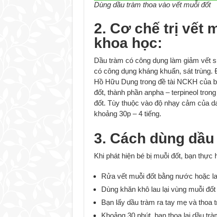
Dùng dầu tràm thoa vào vết muỗi đốt
2. Cơ chế trị vết
khoa học:
Dầu tràm có công dụng làm giảm vết sư
có công dụng kháng khuẩn, sát trùng.
Hồ Hữu Dụng trong đề tài NCKH của bộ 
đốt, thành phần anpha – terpineol tron
đốt. Tùy thuộc vào độ nhạy cảm của d
khoảng 30p – 4 tiếng.
3. Cách dùng dầu 
Khi phát hiện bé bị muỗi đốt, bạn thực
Rửa vết muỗi đốt bằng nước hoặc l
Dùng khăn khô lau lại vùng muỗi đốt 
Bạn lấy dầu tràm ra tay mẹ và thoa tr
Khoảng 30 phút, bạn thoa lại dầu tràm