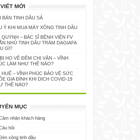
 VIẾT MỚI
I BÁN TINH DẦU SẢ
U Ý KHI MUA MÁY XÔNG TINH DẦU
 QUỲNH – BÁC SĨ BỆNH VIỆN FV
ẮN NHỦ TINH DẦU TRÀM DAGIAFA
U GÌ?
BỊ HO VỀ ĐÊM CHỊ VÂN – VĨNH
ÚC LÀM NHƯ THẾ NÀO?
Ị HUẾ – VĨNH PHÚC BẢO VỆ SỨC
E GIA ĐÌNH KHI DỊCH COVID-19
Ư THẾ NÀO?
UYÊN MỤC
Cảm nhận khách hàng
Câu hỏi
Đèn xông tinh dầu