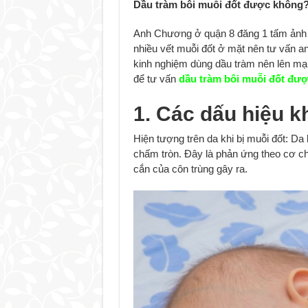
Dầu tràm bôi muỗi đốt được không
Anh Chương ở quận 8 đăng 1 tấm ảnh củ
nhiều vết muỗi đốt ở mặt nên tư vấn a
kinh nghiệm dùng dầu tràm nên lên mạng
để tư vấn
dầu tràm bôi muỗi đốt đư
1. Các dấu hiệu kh
Hiện tượng trên da khi bị muỗi đốt: Da
chấm tròn. Đây là phản ứng theo cơ ch
cắn của côn trùng gây ra.