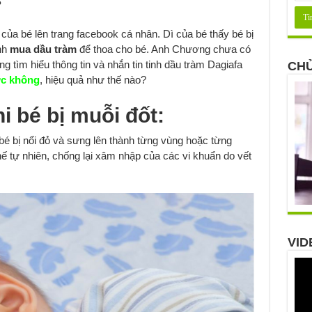
?
a bé lên trang facebook cá nhân. Dì của bé thấy bé bị
nh
mua dầu tràm
để thoa cho bé. Anh Chương chưa có
 tìm hiểu thông tin và nhắn tin tinh dầu tràm Dagiafa
CHỦ
ợc không
, hiệu quả như thế nào?
i bé bị muỗi đốt:
 bé bị nổi đỏ và sưng lên thành từng vùng hoặc từng
ế tự nhiên, chống lại xâm nhập của các vi khuẩn do vết
VID