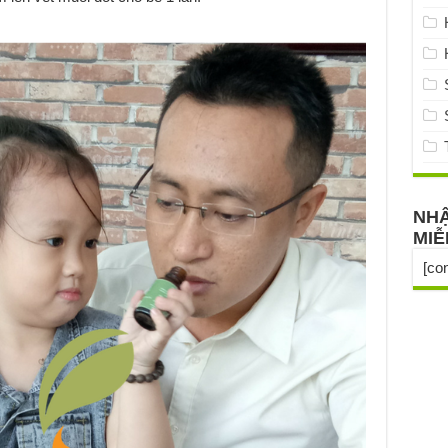
NHẬ
MIỄ
[co