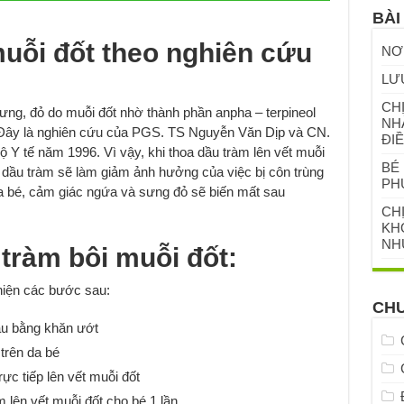
BÀI
 muỗi đốt theo nghiên cứu
NƠ
LƯ
CHỊ
ng, đỏ do muỗi đốt nhờ thành phần anpha – terpineol
NH
 Đây là nghiên cứu của PGS. TS Nguyễn Văn Dịp và CN.
ĐIỀ
Y tế năm 1996. Vì vậy, khi thoa dầu tràm lên vết muỗi
BÉ 
g dầu tràm sẽ làm giảm ảnh hưởng của việc bị côn trùng
PH
a bé, cảm giác ngứa và sưng đỏ sẽ biến mất sau
CH
KHỎ
NH
tràm bôi muỗi đốt:
 hiện các bước sau:
CH
au bằng khăn ướt
trên da bé
ực tiếp lên vết muỗi đốt
 lên vết muỗi đốt cho bé 1 lần.