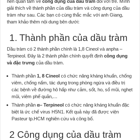
nên quan tâm về
công dụng của dầu tràm
đối với trẻ. Mình
giải thích về thành phần của dầu tràm và công dụng của dầu
tràm như sau. Các bạn có cùng thắc mắc với anh Giang,
tham khảo thêm nội dung bên dưới:
1. Thành phần của dầu tràm
Dầu tràm có 2 thành phần chính là 1,8 Cineol và anpha –
Terpineol. Đây là 2 thành phần chính quyết định
công dụng
và đặc trưng
của dầu tràm.
Thành phần
1, 8 Cineol
có chức năng kháng khuẩn, chống
viêm, chống nấm, tác dụng trong phòng ngừa và điều trị
các bệnh về đường hô hấp như cảm, sốt, ho, sổ mũi, nghẹt
mũi, viêm phế quản,…
Thành phần
α
– Terpineol
có chức năng kháng khuẩn đặc
biệt là ức chế virus H5N1. Kết quả này đã được viện
Pasteur tp.HCM nghiên cứu và công bố.
2 Công dụng của dầu tràm