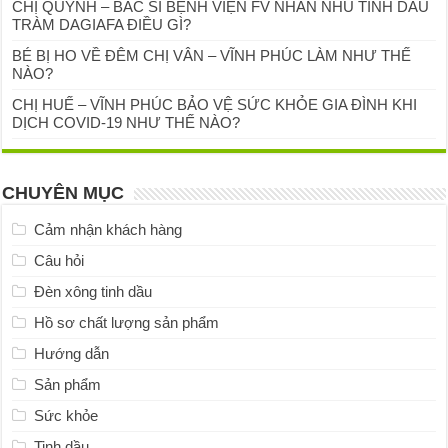
CHỊ QUỲNH – BÁC SĨ BỆNH VIỆN FV NHẮN NHỦ TINH DẦU
TRÀM DAGIAFA ĐIỀU GÌ?
BÉ BỊ HO VỀ ĐÊM CHỊ VÂN – VĨNH PHÚC LÀM NHƯ THẾ
NÀO?
CHỊ HUẾ – VĨNH PHÚC BẢO VỆ SỨC KHỎE GIA ĐÌNH KHI
DỊCH COVID-19 NHƯ THẾ NÀO?
CHUYÊN MỤC
Cảm nhận khách hàng
Câu hỏi
Đèn xông tinh dầu
Hồ sơ chất lượng sản phẩm
Hướng dẫn
Sản phẩm
Sức khỏe
Tinh dầu