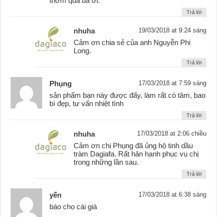
thơm quá ba ơi.
Trả lời
nhuha
19/03/2018 at 9:24 sáng
Cảm ơn chia sẻ của anh Nguyễn Phi
Long.
Trả lời
Phụng
17/03/2018 at 7:59 sáng
sản phẩm bạn này được đấy, làm rất có tâm, bao
bì đẹp, tư vấn nhiệt tình
Trả lời
nhuha
17/03/2018 at 2:06 chiều
Cảm ơn chị Phụng đã ủng hộ tinh dầu
tràm Dagiafa. Rất hân hạnh phục vụ chị
trong những lần sau.
Trả lời
yến
17/03/2018 at 6:38 sáng
báo cho cái giá