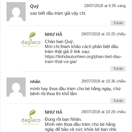
Quý
29/07/2018 at 6:05 sáng
sao biết dầu tràm giả vậy chị
Trả lời
NHƯ HÀ
29/07/2018 at 10:25 chiều
Chào bạn Quý,
Mời chị tham khảo cách phân biệt dầu
tràm thật giả ở link sau:
https://tinhdautunhien.org/phan-biet-dau-
tram-that-va-gia/
Trả lời
nhân
28/07/2018 at 10:36 chiều
mình hay thoa dầu tràm cho bé hằng ngày, chứ
bệnh rồi thoa thì khổ lắm
Trả lời
NHƯ HÀ
29/07/2018 at 10:29 chiều
Đúng rồi bạn Nhân.
Mình nên thoa dầu tràm cho bé hằng
ngày để bảo vệ sức khỏe bé bạn nhé.