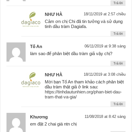
Trả lời
NHƯ HÀ
18/11/2019 at 2:57 chiều
Cảm ơn chị Chi đã tin tưởng và sử dụng
tinh dầu tràm Dagiafa.
Trả lời
Tố An
06/11/2019 at 9:38 sáng
làm sao để phân biệt dầu tràm giả vậy chị?
Trả lời
NHƯ HÀ
18/11/2019 at 3:08 chiều
Mời bạn Tố An tham khảo cách phân biệt
dầu tràm thật giả ở link sau:
https://tinhdautunhien.org/phan-biet-dau-
tram-that-va-gia/
Trả lời
Khương
11/08/2018 at 8:42 sáng
em đặt 2 chai giá ntn chị