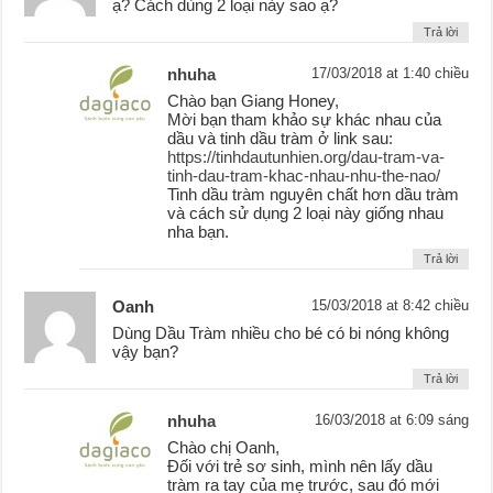
ạ? Cách dùng 2 loại này sao ạ?
Trả lời
nhuha
17/03/2018 at 1:40 chiều
Chào bạn Giang Honey,
Mời bạn tham khảo sự khác nhau của
dầu và tinh dầu tràm ở link sau:
https://tinhdautunhien.org/dau-tram-va-
tinh-dau-tram-khac-nhau-nhu-the-nao/
Tinh dầu tràm nguyên chất hơn dầu tràm
và cách sử dụng 2 loại này giống nhau
nha bạn.
Trả lời
Oanh
15/03/2018 at 8:42 chiều
Dùng Dầu Tràm nhiều cho bé có bi nóng không
vậy bạn?
Trả lời
nhuha
16/03/2018 at 6:09 sáng
Chào chị Oanh,
Đối với trẻ sơ sinh, mình nên lấy dầu
tràm ra tay của mẹ trước, sau đó mới