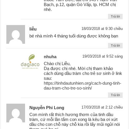
Bạch, p.12, quận Gò Vấp, tp. HCM chị
nhé.
Trả lời
liễu
18/03/2018 at 9:30 chiều
bé nhà mình 4 tháng tuổi dùng được không bạn
Trả lời
nhuha
19/03/2018 at 9:52 sáng
Chào chị Liễu,
Dạ được chị nhé. Mời chị tham khảo
cách dùng dầu tràm cho trẻ sơ sinh ở link
sau:
https://tinhdautunhien.org/cach-dung-tinh-
dau-tram-cho-tre-so-sinh/
Trả lời
Nguyễn Phi Long
17/03/2018 at 2:12 chiều
Con mình rất thích hương thơm của tinh dầu
tràm, cứ mỗi lần tắm con xong là kêu ba ơi xứt
dầu cho con chỗ này chỗ kia rồi lấy mũi ngửi nói