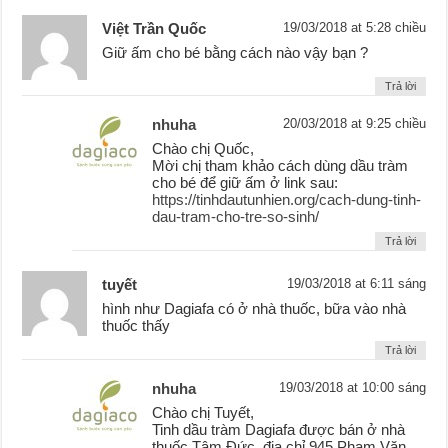
Việt Trần Quốc
19/03/2018 at 5:28 chiều
Giữ ấm cho bé bằng cách nào vậy bạn ?
Trả lời
nhuha
20/03/2018 at 9:25 chiều
Chào chị Quốc,
Mời chị tham khảo cách dùng dầu tràm
cho bé để giữ ấm ở link sau:
https://tinhdautunhien.org/cach-dung-tinh-
dau-tram-cho-tre-so-sinh/
Trả lời
tuyết
19/03/2018 at 6:11 sáng
hình như Dagiafa có ở nhà thuốc, bữa vào nhà
thuốc thấy
Trả lời
nhuha
19/03/2018 at 10:00 sáng
Chào chị Tuyết,
Tinh dầu tràm Dagiafa được bán ở nhà
thuốc Tâm Đức, địa chỉ 945 Phạm Văn