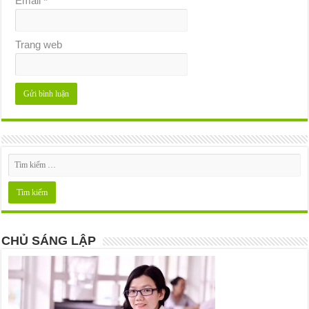
Email
*
Trang web
CHỦ SÁNG LẬP