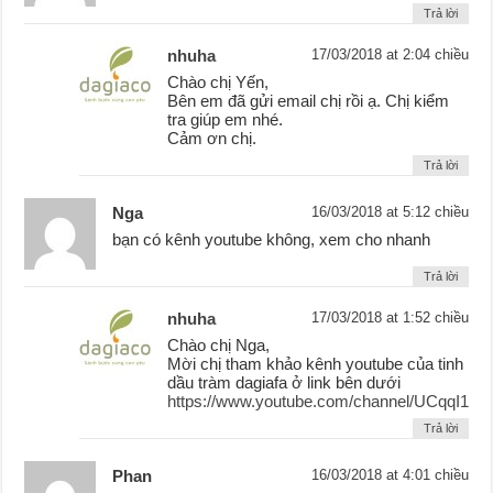
Trả lời
nhuha
17/03/2018 at 2:04 chiều
Chào chị Yến,
Bên em đã gửi email chị rồi ạ. Chị kiểm
tra giúp em nhé.
Cảm ơn chị.
Trả lời
Nga
16/03/2018 at 5:12 chiều
bạn có kênh youtube không, xem cho nhanh
Trả lời
nhuha
17/03/2018 at 1:52 chiều
Chào chị Nga,
Mời chị tham khảo kênh youtube của tinh
dầu tràm dagiafa ở link bên dưới
https://www.youtube.com/channel/UCqqI11ts
Trả lời
Phan
16/03/2018 at 4:01 chiều