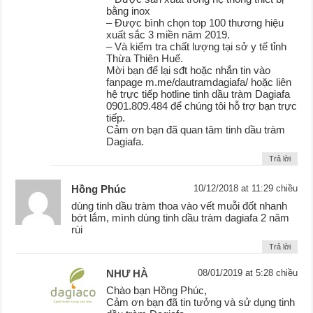
bằng inox
– Được bình chọn top 100 thương hiệu
xuất sắc 3 miền năm 2019.
– Và kiểm tra chất lượng tại sở y tế tỉnh
Thừa Thiên Huế.
Mời bạn để lại sđt hoặc nhắn tin vào
fanpage m.me/dautramdagiafa/ hoặc liên
hệ trực tiếp hotline tinh dầu tràm Dagiafa
0901.809.484 để chúng tôi hỗ trợ bạn trực
tiếp.
Cảm ơn bạn đã quan tâm tinh dầu tràm
Dagiafa.
Trả lời
Hồng Phúc
10/12/2018 at 11:29 chiều
dùng tinh dầu tràm thoa vào vết muỗi đốt nhanh
bớt lắm, mình dùng tinh dầu tràm dagiafa 2 năm
rùi
Trả lời
NHƯ HÀ
08/01/2019 at 5:28 chiều
Chào bạn Hồng Phúc,
Cảm ơn bạn đã tin tưởng và sử dụng tinh