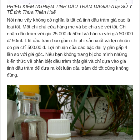
PHIẾU KIỂM NGHIỆM TINH DẦU TRÀM DAGIAFA tại SỞ Y
TẾ tỉnh Thừa Thiên Huế
Nói như vậy không có nghĩa là tất cả tinh dầu tràm giá cao là
loại tốt. Một chị chủ cửa hàng mẹ và bé chia sẻ với tôi. Chị
nhập dầu tràm với giá 25.000 đ/ 50ml và bán ra với giá 90.000
đ/ 50ml. 1 lít dầu tràm bao gồm chi phí sản xuất và lợi nhuận
có giá chỉ 500.00 đ. Lợi nhuận của các bậc đại lý gần gấp 4
lần so với giá gốc. Nếu bạn không trang bị cho mình những
kiến thức về phân biệt dầu tràm thật giả và chỉ dựa vào giá
tinh dầu tràm để đưa ra kết luận dầu tràm đó tốt cũng không
đúng.