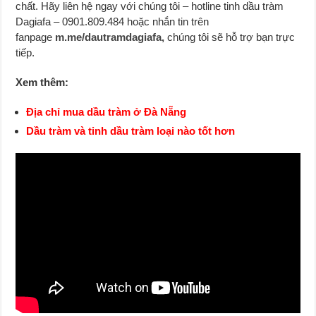
chất. Hãy liên hệ ngay với chúng tôi – hotline tinh dầu tràm
Dagiafa – 0901.809.484 hoặc nhắn tin trên
fanpage
m.me/dautramdagiafa,
chúng tôi sẽ hỗ trợ bạn trực
tiếp.
Xem thêm:
Địa chỉ mua dầu tràm ở Đà Nẵng
Dầu tràm và tinh dầu tràm loại nào tốt hơn