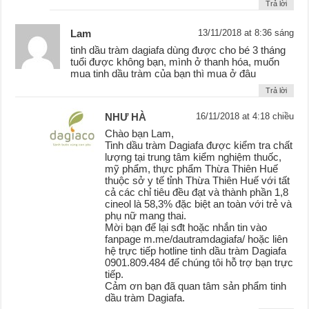
Trả lời
Lam
13/11/2018 at 8:36 sáng
tinh dầu tràm dagiafa dùng được cho bé 3 tháng
tuổi được không bạn, mình ở thanh hóa, muốn
mua tinh dầu tràm của bạn thì mua ở đâu
Trả lời
NHƯ HÀ
16/11/2018 at 4:18 chiều
Chào bạn Lam,
Tinh dầu tràm Dagiafa được kiểm tra chất
lượng tại trung tâm kiểm nghiệm thuốc,
mỹ phẩm, thực phẩm Thừa Thiên Huế
thuộc sở y tế tỉnh Thừa Thiên Huế với tất
cả các chỉ tiêu đều đạt và thành phần 1,8
cineol là 58,3% đặc biệt an toàn với trẻ và
phụ nữ mang thai.
Mời bạn để lại sđt hoặc nhắn tin vào
fanpage m.me/dautramdagiafa/ hoặc liên
hệ trực tiếp hotline tinh dầu tràm Dagiafa
0901.809.484 để chúng tôi hỗ trợ bạn trực
tiếp.
Cảm ơn bạn đã quan tâm sản phẩm tinh
dầu tràm Dagiafa.