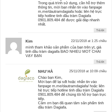
Trong quá trình sử dụng, cần hỗ trợ thêm
thông tin, mời bạn nhắn tin vào fanpage
m.me/dautramdagiafa hoặc liên hệ trực
tiếp hotline tinh dầu tràm Dagiafa
0901.809.484 để được giải đáp nhanh
nhất.
Trả lời
Kim
22/11/2018 at 1:25 chiều
mình tham khảo sản phẩm của bạn trên yt, giá
tinh dầu tràm dagaifa BAO NHIEU MOT CHAI
VẠY BẠN
Trả lời
NHƯ HÀ
25/11/2018 at 10:09 chiều
Chào bạn Kim,
Mời bạn để lại sđt hoặc nhắn tin vào
fanpage m.me/dautramdagiafa/ hoặc liên
hệ trực tiếp hotline tinh dầu tràm Dagiafa
0901.809.484 để chúng tôi hỗ trợ bạn trực
tiếp.
Cảm ơn bạn đã quan tâm sản phẩm tinh
dầu tràm Dagiafa.