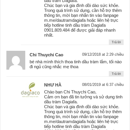
dầu tràm Dagiafa.
Chúc bạn và gia đình dồi dào sức khỏe.
Trong quá trình sử dụng, cần hỗ trợ thêm
thông tin, mời bạn nhắn tin vào fanpage
m.me/dautramdagiafa hoặc liên hệ trực
tiếp hotline tinh dầu tràm Dagiafa
0901.809.484 để được giải đáp nhanh
nhất.
Trả lời
Chi Thuychi Cao
09/12/2018 at 2:29 chiều
bé nhà mình thích thoa tinh dầu tràm lắm, tối nào
đi ngủ cũng nhắc mẹ thoa
Trả lời
NHƯ HÀ
08/01/2019 at 6:37 chiều
Chào bạn Chi Thuychi Cao,
Cảm ơn bạn đã tin tưởng và sử dụng tinh
dầu tràm Dagiafa.
Chúc bạn và gia đình dồi dào sức khỏe.
Trong quá trình sử dụng, cần hỗ trợ thêm
thông tin, mời bạn nhắn tin vào fanpage
m.me/dautramdagiafa hoặc liên hệ trực
tiếp hotline tinh dầu tràm Dagiafa