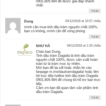
0901.809.484 để được giải đáp nhanh
nhất.
Trả lời
Dung
03/12/2018 at 10:57 chiều
mình cần mua tinh dầu tràm nguyên chất 100%,
bạn có không, mình cần để xông phòng
Trả lời
NHƯ HÀ
04/12/2018 at 2:20 chiều
Chào bạn Dung,
Tinh dầu tràm Dagiafa là tinh dầu tràm
nguyên chất 100%, được sản xuất hoàn
toàn từ lá tràm mọc tự nhiên.
Mời bạn để lại sđt hoặc nhắn tin vào
fanpage m.me/dautramdagiafa/ hoặc liên
hệ trực tiếp hotline tinh dầu tràm Dagiafa
0901.809.484 để chúng tôi hỗ trợ bạn trực
tiếp.
Cảm ơn bạn đã quan tâm sản phẩm tinh
dầu tràm Dagiafa.
Trả lời