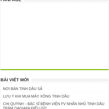
BÀI VIẾT MỚI
NƠI BÁN TINH DẦU SẢ
LƯU Ý KHI MUA MÁY XÔNG TINH DẦU
CHỊ QUỲNH – BÁC SĨ BỆNH VIỆN FV NHẮN NHỦ TINH DẦU
TRÀM DAGIAFA ĐIỀU GÌ?