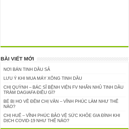
BÀI VIẾT MỚI
NƠI BÁN TINH DẦU SẢ
LƯU Ý KHI MUA MÁY XÔNG TINH DẦU
CHỊ QUỲNH – BÁC SĨ BỆNH VIỆN FV NHẮN NHỦ TINH DẦU
TRÀM DAGIAFA ĐIỀU GÌ?
BÉ BỊ HO VỀ ĐÊM CHỊ VÂN – VĨNH PHÚC LÀM NHƯ THẾ
NÀO?
CHỊ HUẾ – VĨNH PHÚC BẢO VỆ SỨC KHỎE GIA ĐÌNH KHI
DỊCH COVID-19 NHƯ THẾ NÀO?