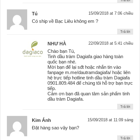
Trả lời
Tú
15/09/2018 at 7:06 chiều
Có ship về Bạc Liêu không em ?
Trả lời
NHƯ HÀ
22/09/2018 at 5:41 chiều
Chào bạn Tú,
Tinh dầu tràm Dagiafa giao hàng toàn
quốc bạn nhé.
Mời bạn để lại sđt hoặc nhắn tin vào
fanpage m.me/dautramdagiafa/ hoặc liên
hệ trực tiếp hotline tinh dầu tràm Dagiafa
0901.809.484 để chúng tôi hỗ trợ bạn trực
tiếp.
Cảm ơn bạn đã quan tâm sản phẩm tinh
dầu tràm Dagiafa.
Trả lời
Kim Ánh
15/09/2018 at 11:09 sáng
Đặt hàng sao vậy bạn?
Trả lời