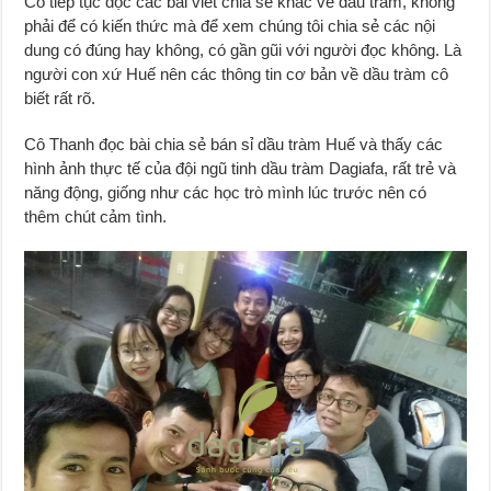
Cô tiếp tục đọc các bài viết chia sẻ khác về dầu tràm, không
phải để có kiến thức mà để xem chúng tôi chia sẻ các nội
dung có đúng hay không, có gần gũi với người đọc không. Là
người con xứ Huế nên các thông tin cơ bản về dầu tràm cô
biết rất rõ.
Cô Thanh đọc bài chia sẻ bán sỉ dầu tràm Huế và thấy các
hình ảnh thực tế của đội ngũ tinh dầu tràm Dagiafa, rất trẻ và
năng động, giống như các học trò mình lúc trước nên có
thêm chút cảm tình.