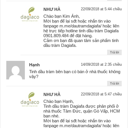
NHƯ HÀ
22/09/2018 at 5:44 chiều
Chào bạn Kim Ánh,
Mời bạn để lại sđt hoặc nhắn tin vào
fanpage m.me/dautramdagiafa/ hoặc liên
hệ trực tiếp hotline tinh dầu tràm Dagiafa
0901.809.484 để đặt hàng.
Cảm ơn bạn đã quan tâm sản phẩm tinh
dầu tràm Dagiafa.
Trả lời
Hạnh
14/09/2018 at 2:35 chiều
Tinh dầu tràm bên bạn có bán ở nhà thuốc không
vậy?
Trả lời
NHƯ HÀ
22/09/2018 at 5:47 chiều
Chào bạn Hạnh,
Tinh dầu tràm Dagiafa được phân phối ở
nhà thuốc Tâm Đức, quận Gò Vấp, HCM
bạn nhé.
Mời bạn để lại sđt hoặc nhắn tin vào
fanpage m.me/dautramdagiafa/ hoặc liên