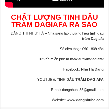
CHẤT LƯỢNG TINH DẦU
TRÀM DAGIAFA RA SAO
ĐẶNG THỊ NHƯ HÀ – Nhà sáng lập thương hiệu
tinh dầu
tràm Dagiafa
Số điện thoại: 0901.809.484
Tư vấn miễn phí:
m.me/dautramdagiafa/
Facebook:
Nhu Ha Dang
YOUTUBE:
TINH DẦU TRÀM DAGIAFA
Email: dangnhuha56@gmail.com
Website:
www.dangnhuha.com