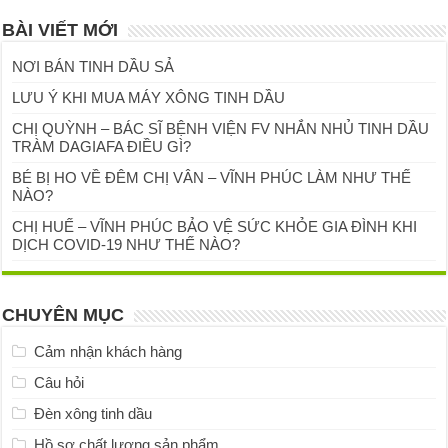
BÀI VIẾT MỚI
NƠI BÁN TINH DẦU SẢ
LƯU Ý KHI MUA MÁY XÔNG TINH DẦU
CHỊ QUỲNH – BÁC SĨ BỆNH VIỆN FV NHẮN NHỦ TINH DẦU
TRÀM DAGIAFA ĐIỀU GÌ?
BÉ BỊ HO VỀ ĐÊM CHỊ VÂN – VĨNH PHÚC LÀM NHƯ THẾ
NÀO?
CHỊ HUẾ – VĨNH PHÚC BẢO VỆ SỨC KHỎE GIA ĐÌNH KHI
DỊCH COVID-19 NHƯ THẾ NÀO?
CHUYÊN MỤC
Cảm nhận khách hàng
Câu hỏi
Đèn xông tinh dầu
Hồ sơ chất lượng sản phẩm