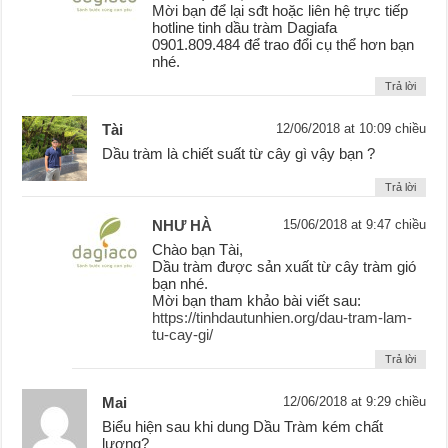
Mời bạn để lại sđt hoặc liên hệ trực tiếp
hotline tinh dầu tràm Dagiafa
0901.809.484 để trao đổi cụ thể hơn bạn
nhé.
Trả lời
Tài
12/06/2018 at 10:09 chiều
Dầu tràm là chiết suất từ cây gì vậy bạn ?
Trả lời
NHƯ HÀ
15/06/2018 at 9:47 chiều
Chào bạn Tài,
Dầu tràm được sản xuất từ cây tràm gió
bạn nhé.
Mời bạn tham khảo bài viết sau:
https://tinhdautunhien.org/dau-tram-lam-
tu-cay-gi/
Trả lời
Mai
12/06/2018 at 9:29 chiều
Biểu hiện sau khi dung Dầu Tràm kém chất
lương?