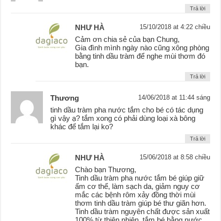
Trả lời
NHƯ HÀ
15/10/2018 at 4:22 chiều
Cảm ơn chia sẻ của bạn Chung,
Gia đình mình ngày nào cũng xông phòng
bằng tinh dầu tràm để nghe mùi thơm đó
bạn.
Trả lời
Thương
14/06/2018 at 11:44 sáng
tinh dầu tràm pha nước tắm cho bé có tác dụng
gì vậy ạ? tắm xong có phải dùng loại xà bông
khác để tắm lại ko?
Trả lời
NHƯ HÀ
15/06/2018 at 8:58 chiều
Chào bạn Thương,
Tinh dầu tràm pha nước tắm bé giúp giữ
ấm cơ thể, làm sạch da, giảm nguy cơ
mắc các bệnh rôm xảy đồng thời mùi
thơm tinh dầu tràm giúp bé thư giãn hơn.
Tinh dầu tràm nguyên chất được sản xuất
100% từ thiên nhiên, tắm bé bằng nước