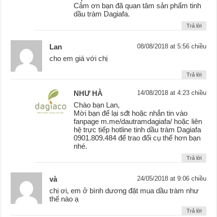
Cảm ơn bạn đã quan tâm sản phẩm tinh
dầu tràm Dagiafa.
Trả lời
Lan
08/08/2018 at 5:56 chiều
cho em giá với chị
Trả lời
NHƯ HÀ
14/08/2018 at 4:23 chiều
Chào bạn Lan,
Mời bạn để lại sđt hoặc nhắn tin vào
fanpage m.me/dautramdagiafa/ hoặc liên
hệ trực tiếp hotline tinh dầu tràm Dagiafa
0901.809.484 để trao đổi cụ thể hơn bạn
nhé.
Trả lời
và
24/05/2018 at 9:06 chiều
chị ơi, em ở bình dương đặt mua dầu tràm như
thế nào ạ
Trả lời