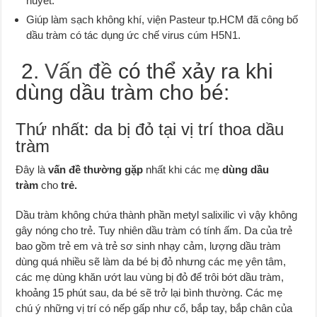
huyết.
Giúp làm sạch không khí, viện Pasteur tp.HCM đã công bố
dầu tràm có tác dụng ức chế virus cúm H5N1.
2.
Vấn đề
có thể xảy ra khi
dùng dầu tràm cho bé:
Thứ nhất: da bị đỏ tại vị trí thoa dầu
tràm
Đây là
vấn đề thường gặp
nhất khi các mẹ
dùng dầu
tràm
cho
trẻ.
Dầu tràm không chứa thành phần metyl salixilic vì vậy không
gây nóng cho trẻ. Tuy nhiên dầu tràm có tính ấm. Da của trẻ
bao gồm trẻ em và trẻ sơ sinh nhạy cảm,
lượng dầu tràm
dùng quá nhiều sẽ làm da bé bị đỏ nhưng các mẹ yên tâm,
các mẹ dùng khăn ướt lau vùng bị đỏ để trôi bớt dầu tràm,
khoảng 15 phút sau, da bé sẽ trở lại bình thường. Các mẹ
chú ý những vị trí có nếp gấp như cổ, bắp tay, bắp chân của