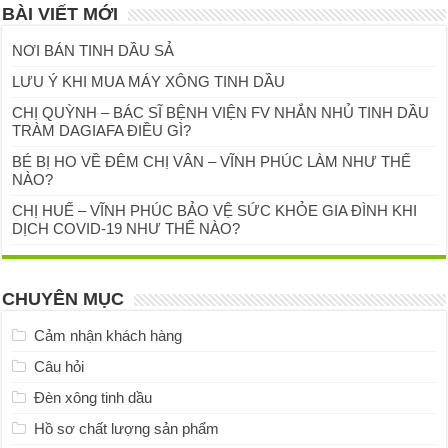
BÀI VIẾT MỚI
NƠI BÁN TINH DẦU SẢ
LƯU Ý KHI MUA MÁY XÔNG TINH DẦU
CHỊ QUỲNH – BÁC SĨ BỆNH VIỆN FV NHẮN NHỦ TINH DẦU
TRÀM DAGIAFA ĐIỀU GÌ?
BÉ BỊ HO VỀ ĐÊM CHỊ VÂN – VĨNH PHÚC LÀM NHƯ THẾ
NÀO?
CHỊ HUẾ – VĨNH PHÚC BẢO VỆ SỨC KHỎE GIA ĐÌNH KHI
DỊCH COVID-19 NHƯ THẾ NÀO?
CHUYÊN MỤC
Cảm nhận khách hàng
Câu hỏi
Đèn xông tinh dầu
Hồ sơ chất lượng sản phẩm