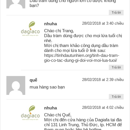
Dầu tràm dùng cho người lớn có được không
bạn?
Trả lời
nhuha
28/02/2018 at 3:40 chiều
Chào chị Trang,
Dầu tràm dùng được cho mọi lứa tuổi chị
nhé.
Mời chị tham khảo công dụng dầu tràm
dành cho mọi lứa tuổi ở link sau:
https://tinhdautunhien.org/tinh-dau-tram-
gio-co-tac-dung-gi-doi-voi-moi-lua-tuoi/
Trả lời
quế
28/02/2018 at 2:39 chiều
mua hàng sao bạn
Trả lời
nhuha
28/02/2018 at 4:02 chiều
Chào chị Quế,
Mời chị đến cửa hàng của Dagiafa tại địa
chỉ 131 Linh Trung, Thủ Đức, tp. HCM để
tham quan hoặc liên hệ hotline