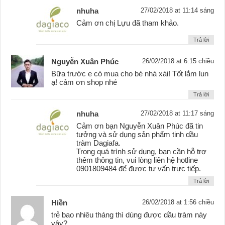
nhuha
27/02/2018 at 11:14 sáng
Cảm ơn chị Lựu đã tham khảo.
Trả lời
Nguyễn Xuân Phúc
26/02/2018 at 6:15 chiều
Bữa trước e có mua cho bé nhà xài! Tốt lắm lun
ạ! cảm ơn shop nhé
Trả lời
nhuha
27/02/2018 at 11:17 sáng
Cảm ơn bạn Nguyễn Xuân Phúc đã tin
tưởng và sử dụng sản phẩm tinh dầu
tràm Dagiafa.
Trong quá trình sử dụng, bạn cần hỗ trợ
thêm thông tin, vui lòng liên hệ hotline
0901809484 để được tư vấn trực tiếp.
Trả lời
Hiền
26/02/2018 at 1:56 chiều
trẻ bao nhiêu tháng thì dùng được dầu tràm này
vậy?