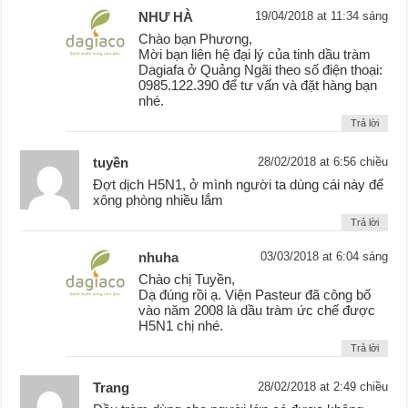
NHƯ HÀ
19/04/2018 at 11:34 sáng
Chào bạn Phương,
Mời bạn liên hệ đại lý của tinh dầu tràm
Dagiafa ở Quảng Ngãi theo số điện thoại:
0985.122.390 để tư vấn và đặt hàng bạn
nhé.
Trả lời
tuyền
28/02/2018 at 6:56 chiều
Đợt dịch H5N1, ở mình người ta dùng cái này để
xông phòng nhiều lắm
Trả lời
nhuha
03/03/2018 at 6:04 sáng
Chào chị Tuyền,
Dạ đúng rồi ạ. Viện Pasteur đã công bố
vào năm 2008 là dầu tràm ức chế được
H5N1 chị nhé.
Trả lời
Trang
28/02/2018 at 2:49 chiều