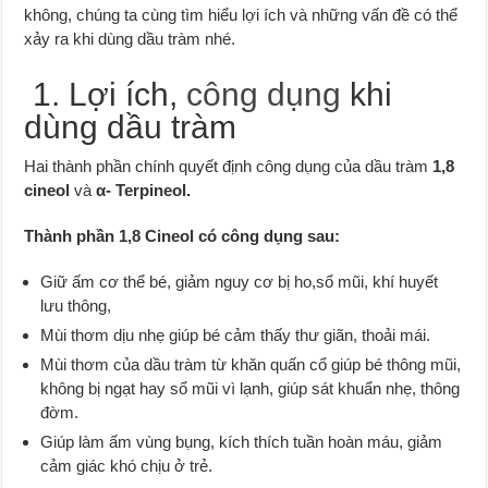
không, chúng ta cùng tìm hiểu lợi ích và những vấn đề có thể
xảy ra khi dùng dầu tràm nhé.
1. Lợi ích,
công dụng
khi
dùng dầu tràm
Hai thành phần chính quyết định công dụng của dầu tràm
1,8
cineol
và
α- Terpineol.
Thành phần 1,8 Cineol có công dụng sau:
Giữ ấm cơ thể bé, giảm nguy cơ bị ho,sổ mũi, khí huyết
lưu thông,
Mùi thơm dịu nhẹ giúp bé cảm thấy thư giãn, thoải mái.
Mùi thơm của dầu tràm từ khăn quấn cổ giúp bé thông mũi,
không bị ngạt hay sổ mũi vì lạnh, giúp sát khuẩn nhẹ, thông
đờm.
Giúp làm ấm vùng bụng, kích thích tuần hoàn máu, giảm
cảm giác khó chịu ở trẻ.