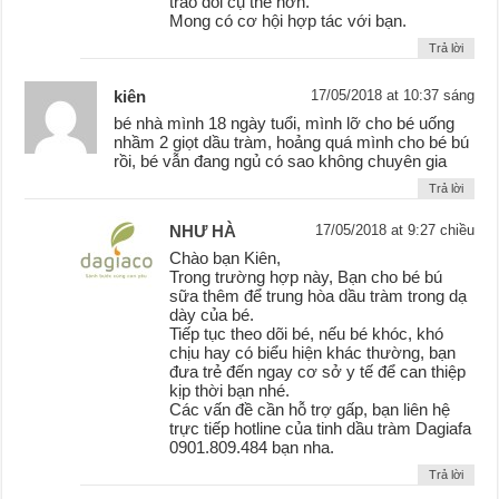
trao đổi cụ thể hơn.
Mong có cơ hội hợp tác với bạn.
Trả lời
kiên
17/05/2018 at 10:37 sáng
bé nhà mình 18 ngày tuổi, mình lỡ cho bé uống
nhầm 2 giọt dầu tràm, hoảng quá mình cho bé bú
rồi, bé vẫn đang ngủ có sao không chuyên gia
Trả lời
NHƯ HÀ
17/05/2018 at 9:27 chiều
Chào bạn Kiên,
Trong trường hợp này, Bạn cho bé bú
sữa thêm để trung hòa dầu tràm trong dạ
dày của bé.
Tiếp tục theo dõi bé, nếu bé khóc, khó
chịu hay có biểu hiện khác thường, bạn
đưa trẻ đến ngay cơ sở y tế để can thiệp
kịp thời bạn nhé.
Các vấn đề cần hỗ trợ gấp, bạn liên hệ
trực tiếp hotline của tinh dầu tràm Dagiafa
0901.809.484 bạn nha.
Trả lời