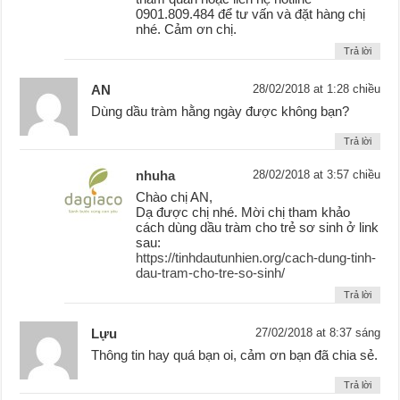
0901.809.484 để tư vấn và đặt hàng chị
nhé. Cảm ơn chị.
Trả lời
AN
28/02/2018 at 1:28 chiều
Dùng dầu tràm hằng ngày được không bạn?
Trả lời
nhuha
28/02/2018 at 3:57 chiều
Chào chị AN,
Dạ được chị nhé. Mời chị tham khảo
cách dùng dầu tràm cho trẻ sơ sinh ở link
sau:
https://tinhdautunhien.org/cach-dung-tinh-
dau-tram-cho-tre-so-sinh/
Trả lời
Lựu
27/02/2018 at 8:37 sáng
Thông tin hay quá bạn oi, cảm ơn bạn đã chia sẻ.
Trả lời