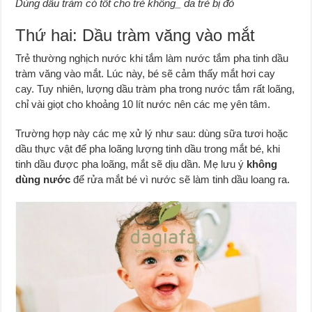
Dùng dầu tràm có tốt cho trẻ không_ da trẻ bị đỏ
Thứ hai: Dầu tràm văng vào mắt
Trẻ thường nghịch nước khi tắm làm nước tắm pha tinh dầu
tràm văng vào mắt. Lúc này, bé sẽ cảm thấy mắt hơi cay
cay. Tuy nhiên, lượng dầu tràm pha trong nước tắm rất loãng,
chỉ vài giọt cho khoảng 10 lít nước nên các mẹ yên tâm.
Trường hợp này các mẹ xử lý như sau: dùng sữa tươi hoặc
dầu thực vật để pha loãng lượng tinh dầu trong mắt bé, khi
tinh dầu được pha loãng, mắt sẽ dịu dần. Mẹ lưu ý
không
dùng nước
để rửa mắt bé vì nước sẽ làm tinh dầu loang ra.