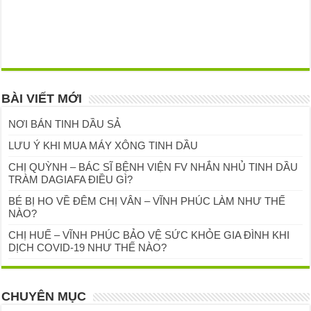
BÀI VIẾT MỚI
NƠI BÁN TINH DẦU SẢ
LƯU Ý KHI MUA MÁY XÔNG TINH DẦU
CHỊ QUỲNH – BÁC SĨ BỆNH VIỆN FV NHẮN NHỦ TINH DẦU
TRÀM DAGIAFA ĐIỀU GÌ?
BÉ BỊ HO VỀ ĐÊM CHỊ VÂN – VĨNH PHÚC LÀM NHƯ THẾ
NÀO?
CHỊ HUẾ – VĨNH PHÚC BẢO VỆ SỨC KHỎE GIA ĐÌNH KHI
DỊCH COVID-19 NHƯ THẾ NÀO?
CHUYÊN MỤC