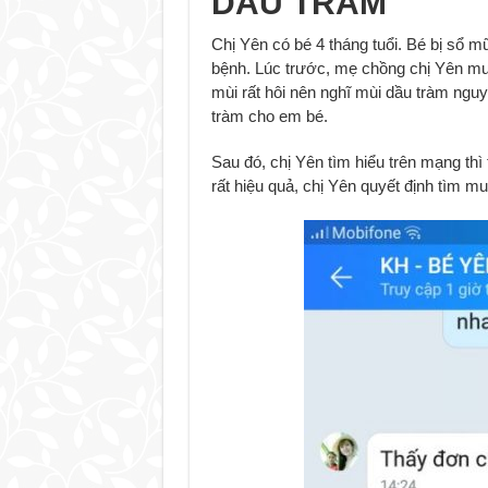
DẦU TRÀM
Chị Yên có bé 4 tháng tuổi. Bé bị sổ m
bệnh. Lúc trước, mẹ chồng chị Yên mu
mùi rất hôi nên nghĩ mùi dầu tràm ngu
tràm cho em bé.
Sau đó, chị Yên tìm hiểu trên mạng thì
rất hiệu quả, chị Yên quyết định tìm m