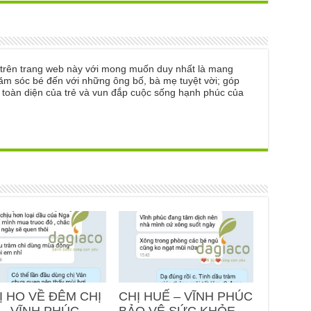
ẻ trên trang web này với mong muốn duy nhất là mang
ăm sóc bé đến với những ông bố, bà mẹ tuyệt vời; góp
n toàn diện của trẻ và vun đắp cuộc sống hạnh phúc của
Ị HO VỀ ĐÊM CHỊ
CHỊ HUẾ – VĨNH PHÚC