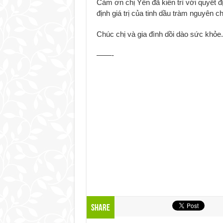
Cảm ơn chị Yên đã kiên trì với quyết đ
định giá trị của tinh dầu tràm nguyên ch
Chúc chị và gia đình dồi dào sức khỏe.
——-
Share