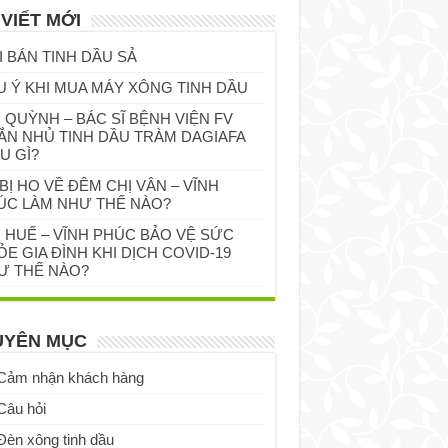
 VIẾT MỚI
I BÁN TINH DẦU SẢ
U Ý KHI MUA MÁY XÔNG TINH DẦU
 QUỲNH – BÁC SĨ BỆNH VIỆN FV
ẮN NHỦ TINH DẦU TRÀM DAGIAFA
U GÌ?
BỊ HO VỀ ĐÊM CHỊ VÂN – VĨNH
ÚC LÀM NHƯ THẾ NÀO?
Ị HUẾ – VĨNH PHÚC BẢO VỆ SỨC
E GIA ĐÌNH KHI DỊCH COVID-19
Ư THẾ NÀO?
UYÊN MỤC
Cảm nhận khách hàng
Câu hỏi
Đèn xông tinh dầu