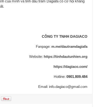
ịnh của mình và tinh dầu tràm Dagiafa có cơ hội khẳng
ất.
CÔNG TY TNHH DAGIACO
Fanpage:
m.me/dautramdagiafa
Website:
https://tinhdautunhien.org
https://dagiaco.com/
Hotline:
0901.809.484
Email: info.dagiaco@gmail.com