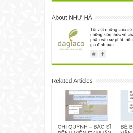
About NHƯ HÀ
Tôi viết những chia s
những kiến thức về ch
phần vào sự phát triể
gia đình bạn.
Related Articles
CHỊ QUỲNH – BÁC SĨ
BÉ B