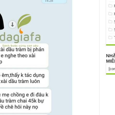
NHẬ
MIỄ
[co