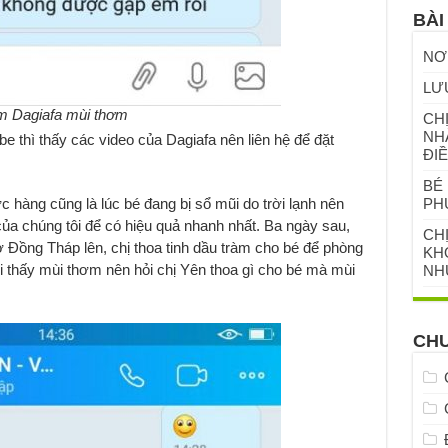
BÀI
NƠ
LƯ
àm Dagiafa mùi thơm
CHỊ
NH
be thì thấy các video của Dagiafa nên liên hệ để đặt
ĐIỀ
BÉ 
 hàng cũng là lúc bé đang bị sổ mũi do trời lạnh nên
PH
của chúng tôi để có hiệu quả nhanh nhất. Ba ngày sau,
CH
ở Đồng Tháp lên, chị thoa tinh dầu tràm cho bé để phòng
KHỎ
 thấy mùi thơm nên hỏi chị Yên thoa gì cho bé mà mùi
NH
CH