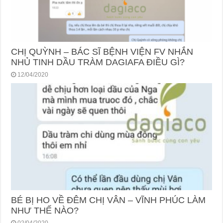
CHỊ QUỲNH – BÁC SĨ BỆNH VIỆN FV NHẮN
NHỦ TINH DẦU TRÀM DAGIAFA ĐIỀU GÌ?
12/04/2020
BÉ BỊ HO VỀ ĐÊM CHỊ VÂN – VĨNH PHÚC LÀM
NHƯ THẾ NÀO?