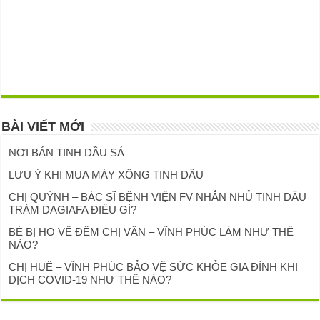
BÀI VIẾT MỚI
NƠI BÁN TINH DẦU SẢ
LƯU Ý KHI MUA MÁY XÔNG TINH DẦU
CHỊ QUỲNH – BÁC SĨ BỆNH VIỆN FV NHẮN NHỦ TINH DẦU
TRÀM DAGIAFA ĐIỀU GÌ?
BÉ BỊ HO VỀ ĐÊM CHỊ VÂN – VĨNH PHÚC LÀM NHƯ THẾ
NÀO?
CHỊ HUẾ – VĨNH PHÚC BẢO VỆ SỨC KHỎE GIA ĐÌNH KHI
DỊCH COVID-19 NHƯ THẾ NÀO?