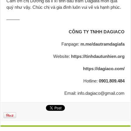
Cảm ơn chị Dương đã lì xì tinh dầu tràm Dagiafa món quà
quý như vậy. Chúc chị và gia đình luôn vui vẻ và hạnh phúc.
———
CÔNG TY TNHH DAGIACO
Fanpage:
m.me/dautramdagiafa
Website:
https://tinhdautunhien.org
https://dagiaco.com/
Hotline:
0901.809.484
Email: info.dagiaco@gmail.com