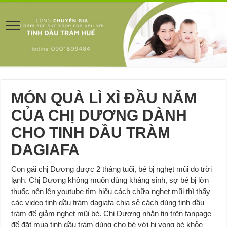
MÓN QUÀ LÌ XÌ ĐẦU NĂM
CỦA CHỊ DƯƠNG DÀNH
CHO TINH DẦU TRÀM
DAGIAFA
Con gái chị Dương được 2 tháng tuổi, bé bị nghẹt mũi do trời
lạnh. Chị Dương không muốn dùng kháng sinh, sợ bé bị lờn
thuốc nên lên youtube tìm hiểu cách chữa nghẹt mũi thì thấy
các video tinh dầu tràm dagiafa chia sẻ cách dùng tinh dầu
tràm để giảm nghẹt mũi bé. Chị Dương nhắn tin trên fanpage
để đặt mua tinh dầu tràm dùng cho bé với hi vọng bé khỏe