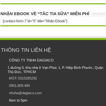
NHẬN EBOOK VỀ “TẮC TIA SỮA” MIỄN PHÍ
[contact-form-7 id="5" title="Nhận Ebook"]
THÔNG TIN LIÊN HỆ
CÔNG TY TNHH DAGIACO
1 đường 5, khu nhà ở Vạn Phúc 1, P. Hiệp Bình Phước, Quận
Thủ Đức, TPHCM
MST: 0315285292
0901.809.484
nhuha@dagiaco.com
8am to 5pm