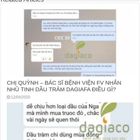
CHỊ QUỲNH – BÁC SĨ BỆNH VIỆN FV NHẮN
NHỦ TINH DẦU TRÀM DAGIAFA ĐIỀU GÌ?
12/04/2020