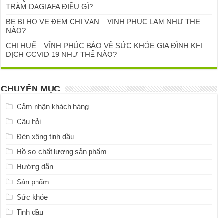
TRÀM DAGIAFA ĐIỀU GÌ?
BÉ BỊ HO VỀ ĐÊM CHỊ VÂN – VĨNH PHÚC LÀM NHƯ THẾ
NÀO?
CHỊ HUẾ – VĨNH PHÚC BẢO VỆ SỨC KHỎE GIA ĐÌNH KHI
DỊCH COVID-19 NHƯ THẾ NÀO?
CHUYÊN MỤC
Cảm nhận khách hàng
Câu hỏi
Đèn xông tinh dầu
Hồ sơ chất lượng sản phẩm
Hướng dẫn
Sản phẩm
Sức khỏe
Tinh dầu