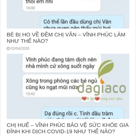
BÉ BỊ HO VỀ ĐÊM CHỊ VÂN – VĨNH PHÚC LÀM
NHƯ THẾ NÀO?
02/04/2020
CHỊ HUẾ – VĨNH PHÚC BẢO VỆ SỨC KHỎE GIA
ĐÌNH KHI DỊCH COVID-19 NHƯ THẾ NÀO?