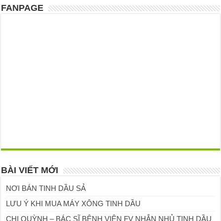
FANPAGE
BÀI VIẾT MỚI
NƠI BÁN TINH DẦU SẢ
LƯU Ý KHI MUA MÁY XÔNG TINH DẦU
CHỊ QUỲNH – BÁC SĨ BỆNH VIỆN FV NHẮN NHỦ TINH DẦU