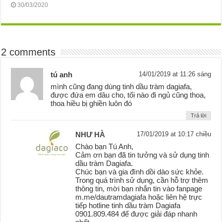
30/03/2020
2 comments
tú anh
14/01/2019 at 11:26 sáng
mình cũng đang dùng tinh dầu tràm dagiafa,
được đứa em dâu cho, tối nào đi ngủ cũng thoa,
thoa hiều bị ghiền luôn đó
Trả lời
NHƯ HÀ
17/01/2019 at 10:17 chiều
Chào bạn Tú Anh,
Cảm ơn bạn đã tin tưởng và sử dụng tinh
dầu tràm Dagiafa.
Chúc bạn và gia đình dồi dào sức khỏe.
Trong quá trình sử dụng, cần hỗ trợ thêm
thông tin, mời bạn nhắn tin vào fanpage
m.me/dautramdagiafa hoặc liên hệ trực
tiếp hotline tinh dầu tràm Dagiafa
0901.809.484 để được giải đáp nhanh