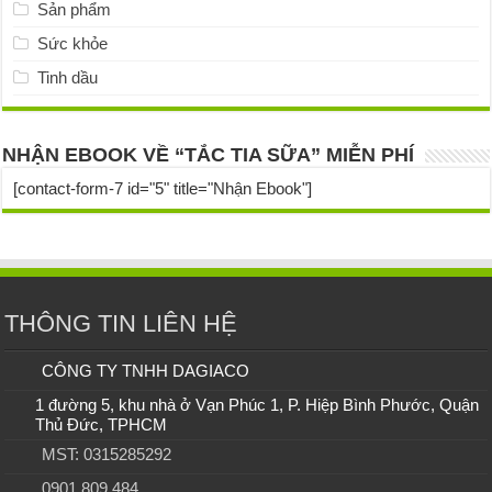
Sản phẩm
Sức khỏe
Tinh dầu
NHẬN EBOOK VỀ “TẮC TIA SỮA” MIỄN PHÍ
[contact-form-7 id="5" title="Nhận Ebook"]
THÔNG TIN LIÊN HỆ
CÔNG TY TNHH DAGIACO
1 đường 5, khu nhà ở Vạn Phúc 1, P. Hiệp Bình Phước, Quận
Thủ Đức, TPHCM
MST: 0315285292
0901.809.484