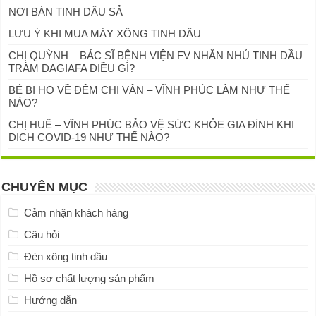
NƠI BÁN TINH DẦU SẢ
LƯU Ý KHI MUA MÁY XÔNG TINH DẦU
CHỊ QUỲNH – BÁC SĨ BỆNH VIỆN FV NHẮN NHỦ TINH DẦU
TRÀM DAGIAFA ĐIỀU GÌ?
BÉ BỊ HO VỀ ĐÊM CHỊ VÂN – VĨNH PHÚC LÀM NHƯ THẾ
NÀO?
CHỊ HUẾ – VĨNH PHÚC BẢO VỆ SỨC KHỎE GIA ĐÌNH KHI
DỊCH COVID-19 NHƯ THẾ NÀO?
CHUYÊN MỤC
Cảm nhận khách hàng
Câu hỏi
Đèn xông tinh dầu
Hồ sơ chất lượng sản phẩm
Hướng dẫn