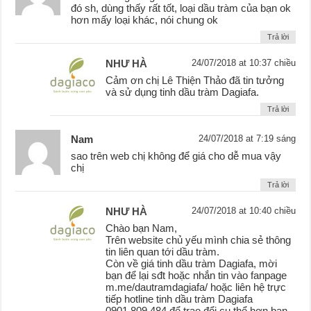
đó sh, dùng thấy rất tốt, loại dầu tràm của bạn ok
hơn mấy loại khác, nói chung ok
Trả lời
NHƯ HÀ
24/07/2018 at 10:37 chiều
Cảm ơn chị Lê Thiện Thảo đã tin tưởng
và sử dụng tinh dầu tràm Dagiafa.
Trả lời
Nam
24/07/2018 at 7:19 sáng
sao trên web chị không để giá cho dễ mua vậy
chị
Trả lời
NHƯ HÀ
24/07/2018 at 10:40 chiều
Chào bạn Nam,
Trên website chủ yếu mình chia sẻ thông
tin liên quan tới dầu tràm.
Còn về giá tinh dầu tràm Dagiafa, mời
bạn để lại sđt hoặc nhắn tin vào fanpage
m.me/dautramdagiafa/ hoặc liên hệ trực
tiếp hotline tinh dầu tràm Dagiafa
0901.809.484 để trao đổi cụ thể hơn bạn