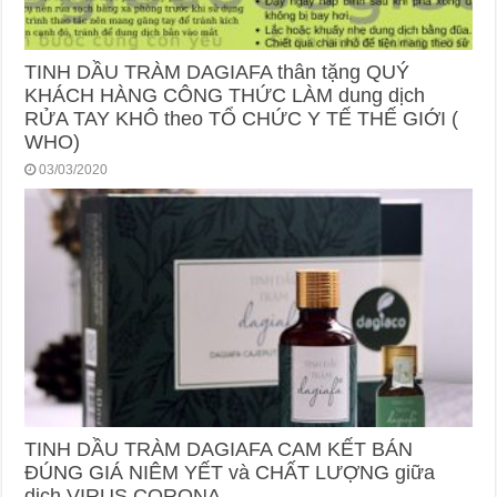
TINH DẦU TRÀM DAGIAFA thân tặng QUÝ
KHÁCH HÀNG CÔNG THỨC LÀM dung dịch
RỬA TAY KHÔ theo TỔ CHỨC Y TẾ THẾ GIỚI (
WHO)
03/03/2020
TINH DẦU TRÀM DAGIAFA CAM KẾT BÁN
ĐÚNG GIÁ NIÊM YẾT và CHẤT LƯỢNG giữa
dịch VIRUS CORONA