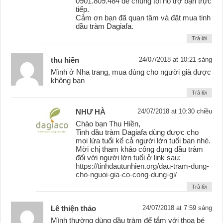
0901.809.484 để chúng tôi hỗ trợ bạn trực
tiếp.
Cảm ơn bạn đã quan tâm và đặt mua tinh
dầu tràm Dagiafa.
Trả lời
thu hiền
24/07/2018 at 10:21 sáng
Mình ở Nha trang, mua dùng cho người già được
không bạn
Trả lời
NHƯ HÀ
24/07/2018 at 10:30 chiều
Chào bạn Thu Hiền,
Tinh dầu tràm Dagiafa dùng được cho
mọi lứa tuổi kể cả người lớn tuổi bạn nhé.
Mời chị tham khảo công dụng dầu tràm
đối với người lớn tuổi ở link sau:
https://tinhdautunhien.org/dau-tram-dung-
cho-nguoi-gia-co-cong-dung-gi/
Trả lời
Lê thiện thảo
24/07/2018 at 7:59 sáng
Mình thường dùng dầu tràm để tắm với thoa bé