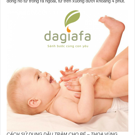
đồng hồ từ trong ra ngoài, từ trên xuống dưới khoảng 4 phút.
CÁCH SỬ DỤNG DẦU TRÀM CHO BÉ – THOA VÙNG