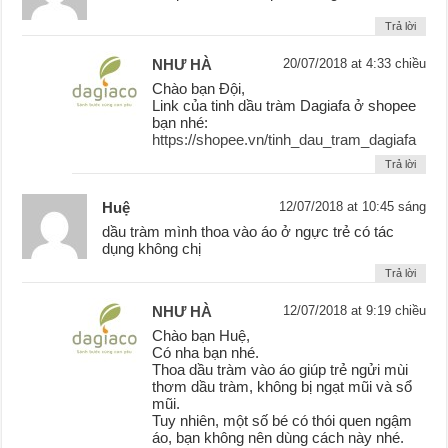
Trả lời
NHƯ HÀ
20/07/2018 at 4:33 chiều
Chào bạn Đội,
Link của tinh dầu tràm Dagiafa ở shopee
bạn nhé:
https://shopee.vn/tinh_dau_tram_dagiafa
Trả lời
Huệ
12/07/2018 at 10:45 sáng
dầu tràm mình thoa vào áo ở ngực trẻ có tác
dụng không chị
Trả lời
NHƯ HÀ
12/07/2018 at 9:19 chiều
Chào bạn Huệ,
Có nha bạn nhé.
Thoa dầu tràm vào áo giúp trẻ ngửi mùi
thơm dầu tràm, không bị ngạt mũi và sổ
mũi.
Tuy nhiên, một số bé có thói quen ngậm
áo, bạn không nên dùng cách này nhé.