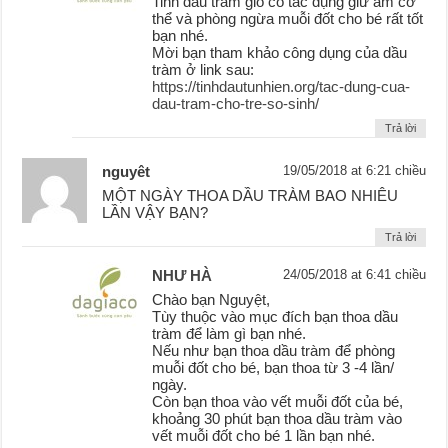
Tinh dầu tràm gió có tác dụng giữ ấm cơ
thể và phòng ngừa muỗi đốt cho bé rất tốt
bạn nhé.
Mời bạn tham khảo công dụng của dầu
tràm ở link sau:
https://tinhdautunhien.org/tac-dung-cua-
dau-tram-cho-tre-so-sinh/
Trả lời
nguyêt
19/05/2018 at 6:21 chiều
MỘT NGÀY THOA DẦU TRÀM BAO NHIÊU
LẦN VẬY BẠN?
Trả lời
NHƯ HÀ
24/05/2018 at 6:41 chiều
Chào bạn Nguyệt,
Tùy thuộc vào mục đích bạn thoa dầu
tràm để làm gì bạn nhé.
Nếu như bạn thoa dầu tràm để phòng
muỗi đốt cho bé, bạn thoa từ 3 -4 lần/
ngày.
Còn bạn thoa vào vết muỗi đốt của bé,
khoảng 30 phút bạn thoa dầu tràm vào
vết muỗi đốt cho bé 1 lần bạn nhé.