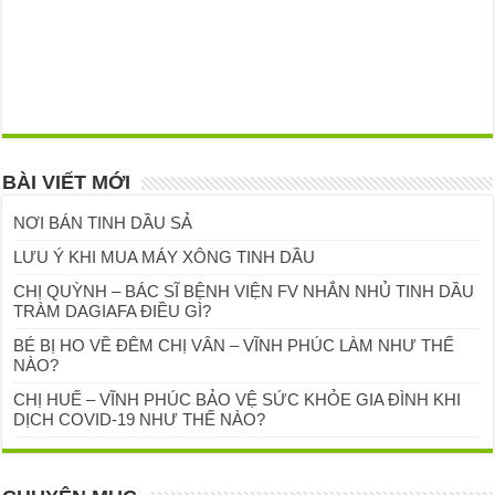
BÀI VIẾT MỚI
NƠI BÁN TINH DẦU SẢ
LƯU Ý KHI MUA MÁY XÔNG TINH DẦU
CHỊ QUỲNH – BÁC SĨ BỆNH VIỆN FV NHẮN NHỦ TINH DẦU
TRÀM DAGIAFA ĐIỀU GÌ?
BÉ BỊ HO VỀ ĐÊM CHỊ VÂN – VĨNH PHÚC LÀM NHƯ THẾ
NÀO?
CHỊ HUẾ – VĨNH PHÚC BẢO VỆ SỨC KHỎE GIA ĐÌNH KHI
DỊCH COVID-19 NHƯ THẾ NÀO?