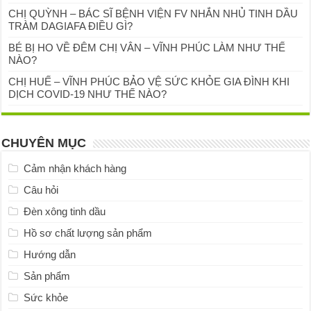
CHỊ QUỲNH – BÁC SĨ BỆNH VIỆN FV NHẮN NHỦ TINH DẦU
TRÀM DAGIAFA ĐIỀU GÌ?
BÉ BỊ HO VỀ ĐÊM CHỊ VÂN – VĨNH PHÚC LÀM NHƯ THẾ
NÀO?
CHỊ HUẾ – VĨNH PHÚC BẢO VỆ SỨC KHỎE GIA ĐÌNH KHI
DỊCH COVID-19 NHƯ THẾ NÀO?
CHUYÊN MỤC
Cảm nhận khách hàng
Câu hỏi
Đèn xông tinh dầu
Hồ sơ chất lượng sản phẩm
Hướng dẫn
Sản phẩm
Sức khỏe