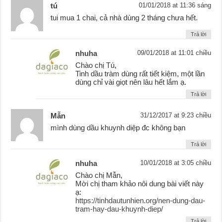
tú
01/01/2018 at 11:36 sáng
tui mua 1 chai, cả nhà dùng 2 tháng chưa hết.
Trả lời
nhuha
09/01/2018 at 11:01 chiều
Chào chị Tú,
Tinh dầu tràm dùng rất tiết kiệm, một lần
dùng chỉ vài giọt nên lâu hết lắm ạ.
Trả lời
Mẫn
31/12/2017 at 9:23 chiều
mình dùng dầu khuynh diệp đc không bạn
Trả lời
nhuha
10/01/2018 at 3:05 chiều
Chào chị Mẫn,
Mời chị tham khảo nôi dung bài viết này
ạ:
https://tinhdautunhien.org/nen-dung-dau-
tram-hay-dau-khuynh-diep/
Trả lời