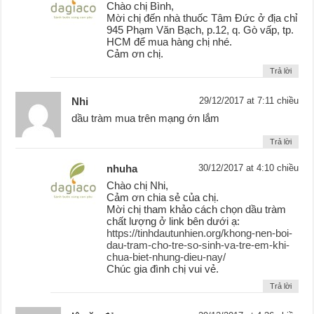
Chào chị Bình,
Mời chị đến nhà thuốc Tâm Đức ở địa chỉ
945 Phạm Văn Bạch, p.12, q. Gò vấp, tp.
HCM để mua hàng chị nhé.
Cảm ơn chị.
Trả lời
Nhi
29/12/2017 at 7:11 chiều
dầu tràm mua trên mạng ớn lắm
Trả lời
nhuha
30/12/2017 at 4:10 chiều
Chào chị Nhi,
Cảm ơn chia sẻ của chị.
Mời chị tham khảo cách chọn dầu tràm
chất lượng ở link bên dưới ạ:
https://tinhdautunhien.org/khong-nen-boi-
dau-tram-cho-tre-so-sinh-va-tre-em-khi-
chua-biet-nhung-dieu-nay/
Chúc gia đình chị vui vẻ.
Trả lời