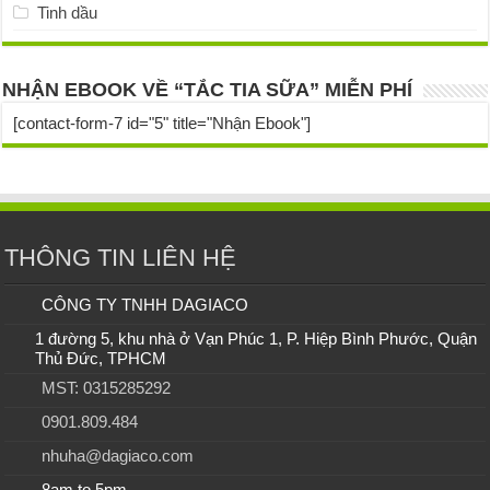
Tinh dầu
NHẬN EBOOK VỀ “TẮC TIA SỮA” MIỄN PHÍ
[contact-form-7 id="5" title="Nhận Ebook"]
THÔNG TIN LIÊN HỆ
CÔNG TY TNHH DAGIACO
1 đường 5, khu nhà ở Vạn Phúc 1, P. Hiệp Bình Phước, Quận
Thủ Đức, TPHCM
MST: 0315285292
0901.809.484
nhuha@dagiaco.com
8am to 5pm