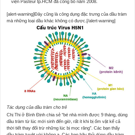
viện Pasteur tp.HCM đã công bố năm 2008.
[alert-warning]Đây cũng là công dụng đặc trưng của dầu tràm
mà những loại dầu khác không có được.[/alert-warning]
Tác dụng của dầu tràm cho trẻ
Chị Thi ở Bình Định chia sẻ “bé nhà mình được 9 tháng, dùng
dầu tràm từ lúc mới sinh đến giờ, rất ít khi bị ốm vặt kể cả
thời tiết thay đổi trừ những lúc bị mọc răng”. Các bạn thấy
dầu tràm tuyệt vời không ạ. Các bạn hãy thử dùng dầu tràm