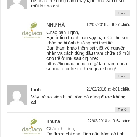
bé nhà em không nằm máy lạnh, mà vẫn bị sổ
mũi là sao chị
Trả lời
NHƯ HÀ
12/07/2018 at 9:27 chiều
Chào bạn Thịnh,
Bạn ở tỉnh thành nào vậy bạn. Có thể sức
khỏe bé bị ảnh hưởng bởi thời tiết.
Bạn tham khảo thêm bài viết về nguyên
nhân và cách dùng dầu tràm chữa sổ mũi
cho trẻ ở link sau chị nhé:
https://tinhdautunhien.org/dau-tram-chua-
so-mui-cho-tre-co-hieu-qua-khong/
Trả lời
Linh
21/02/2018 at 4:01 chiều
Vậy trẻ sơ sinh bị nổi rôm có dùng được không
ad
Trả lời
nhuha
22/02/2018 at 9:54 sáng
Chào chị Linh,
Dạ được chị nha. Tinh dầu tràm có tính