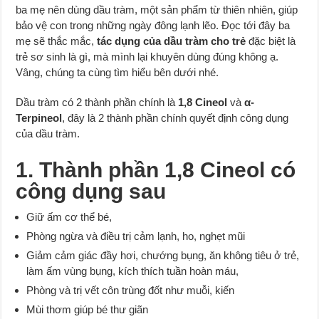
ba mẹ nên dùng dầu tràm, một sản phẩm từ thiên nhiên, giúp
bảo vệ con trong những ngày đông lạnh lẽo. Đọc tới đây ba
mẹ sẽ thắc mắc,
tác dụng của dầu tràm cho trẻ
đặc biệt là
trẻ sơ sinh là gì, mà mình lại khuyên dùng đúng không ạ.
Vâng, chúng ta cùng tìm hiểu bên dưới nhé.
Dầu tràm có 2 thành phần chính là
1,8 Cineol
và
α-
Terpineol
, đây là 2 thành phần chính quyết định công dụng
của dầu tràm.
1. Thành phần 1,8 Cineol có
công dụng sau
Giữ ấm cơ thể bé,
Phòng ngừa và điều trị cảm lạnh, ho, nghẹt mũi
Giảm cảm giác đầy hơi, chướng bụng, ăn không tiêu ở trẻ,
làm ấm vùng bụng, kích thích tuần hoàn máu,
Phòng và trị vết côn trùng đốt như muỗi, kiến
Mùi thơm giúp bé thư giãn