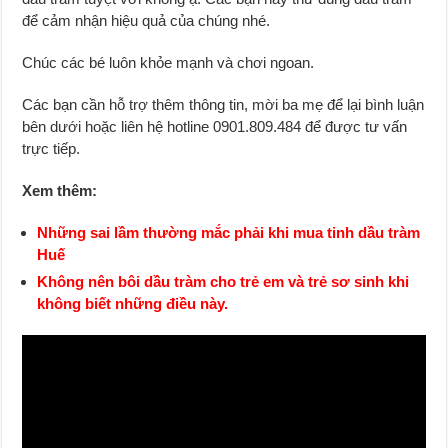
để cảm nhận hiệu quả của chúng nhé.
Chúc các bé luôn khỏe mạnh và chơi ngoan.
Các bạn cần hỗ trợ thêm thông tin, mời ba mẹ để lại bình luận
bên dưới hoặc liên hệ hotline 0901.809.484 để được tư vấn
trực tiếp.
Xem thêm:
Những sai lầm thường mắc phải khi mua tinh dầu tràm
Huế
Không nên bôi dầu tràm cho trẻ em và trẻ sơ sinh khi
không biết những điều này.