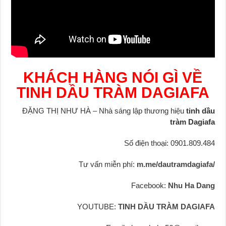
KHÁCH HÀNG NÓI GÌ VỀ
TINH DẦU TRÀM DAGIAFA
ĐẶNG THỊ NHƯ HÀ – Nhà sáng lập thương hiệu
tinh dầu
tràm Dagiafa
Số điện thoại: 0901.809.484
Tư vấn miễn phí:
m.me/dautramdagiafa/
Facebook:
Nhu Ha Dang
YOUTUBE:
TINH DẦU TRÀM DAGIAFA