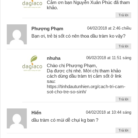
Cảm ơn bạn Nguyễn Xuân Phúc đã tham
khảo.
Trả lời
Phượng Phạm
04/02/2018 at 2:46 chiều
Bạn ơi, trẻ bị sốt có nên thoa dầu tràm ko vậy?
Trả lời
nhuha
06/02/2018 at 11:51 sáng
Chào chị Phượng Phạm,
Dạ được chị nhé. Mời chị tham khảo
cách dùng dầu tràm trị cảm sốt ở link
sau:
https://tinhdautunhien.org/cach-tri-cam-
sot-cho-tre-so-sinh/
Trả lời
Hiển
04/02/2018 at 10:44 sáng
dầu tràm có mùi dễ chụi kg ban ?
Trả lời