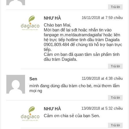
Trả lời
NHƯ HÀ
16/11/2018 at 7:59 chiều
Chào bạn Mai,
Mời bạn để lại sđt hoặc nhắn tin vào
fanpage m.me/dautramdagiafa/ hoặc liên
hệ trực tiếp hotline tinh dầu tràm Dagiafa
0901.809.484 để chúng tôi hỗ trợ bạn trực
tiếp.
Cảm ơn bạn đã quan tâm sản phẩm tinh
dầu tràm Dagiafa.
Trả lời
Sen
11/08/2018 at 4:38 chiều
mình đang dùng dầu tràm cho bé, mùi thơm lắm
mọi ng
Trả lời
NHƯ HÀ
13/08/2018 at 5:32 chiều
Cảm ơn chia sẻ của bạn Sen.
Trả lời