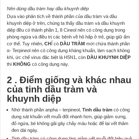
Nên dùng dầu tràm hay dầu khuynh diệp
Dựa vào phân tích về thành phần của dầu tràm và dầu
khuynh diệp ở trên, chúng ta thấy dầu tràm và dầu khuynh
diệp đều có thành phần 1, 8 Cineol nên có công dụng trong
phòng ngừa và điều trị các bệnh về hô hấp ở trẻ, giúp giữ ấm
cơ thể. Tuy nhiên,
CH
Ỉ có
DẦU TRÀM
mới chứa thành phần
α- Terpineol nên có công dụng kháng khuẩn, làm sạch không
khí, ức chế virus đặc biệt là H5N1, còn
DẦU KHUYNH DIỆP
thì
KHÔNG
có công dụng này.
2 . Điểm giống và khác nhau
của tinh dầu tràm và
khuynh diệp
Nhờ thành phần anpha – terpineol,
Tinh dầu tràm
có công
dụng sát khuẩn vết muỗi đốt nhanh hơn, giúp giảm sưng,
đỏ ngứa, bé không gãi gây chảy máu hoặc để lại vết thâm
đen dài ngày.
Tinh dầu tràm có công dụng làm giảm vết muỗi đốt hiệu quả