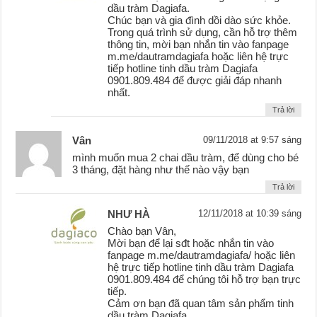
dầu tràm Dagiafa.
Chúc bạn và gia đình dồi dào sức khỏe.
Trong quá trình sử dụng, cần hỗ trợ thêm
thông tin, mời bạn nhắn tin vào fanpage
m.me/dautramdagiafa hoặc liên hệ trực
tiếp hotline tinh dầu tràm Dagiafa
0901.809.484 để được giải đáp nhanh
nhất.
Trả lời
Vân
09/11/2018 at 9:57 sáng
mình muốn mua 2 chai dầu tràm, để dùng cho bé
3 tháng, đặt hàng như thế nào vậy bạn
Trả lời
NHƯ HÀ
12/11/2018 at 10:39 sáng
Chào bạn Vân,
Mời bạn để lại sđt hoặc nhắn tin vào
fanpage m.me/dautramdagiafa/ hoặc liên
hệ trực tiếp hotline tinh dầu tràm Dagiafa
0901.809.484 để chúng tôi hỗ trợ bạn trực
tiếp.
Cảm ơn bạn đã quan tâm sản phẩm tinh
dầu tràm Dagiafa.