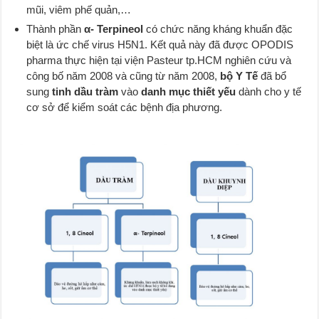
mũi, viêm phế quản,…
Thành phần
α- Terpineol
có chức năng kháng khuẩn đặc
biệt là ức chế virus H5N1. Kết quả này đã được OPODIS
pharma thực hiện tại viện Pasteur tp.HCM nghiên cứu và
công bố năm 2008 và cũng từ năm 2008,
bộ Y Tế
đã bổ
sung
tinh dầu tràm
vào
danh mục thiết yếu
dành cho y tế
cơ sở để kiểm soát các bệnh địa phương.