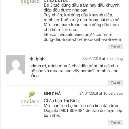
Chào bạn Di,
Bé 3 tuổi dùng dầu tràm hay dầu khuynh
diệp đều được nha bạn.
Tuy nhiên, khi dùng dầu khuynh diệp,
mình có 1 số lưu ý như trong bài chia sẻ.
Mời bạn tham khảo cách dùng dầu tràm
cho bé ở link sau:
https://tinhdautunhien.org/7-cach-su-
dung-dau-tram-cho-tre-so-sinh-va-tre-em
Trả lời
thị bính
23/04/2018 at 7:52 sáng
admin ơi, mình mua 3 chai dầu tràm thì giá như
thế nào và mua ra sao vậy admin?, mình ở cao
bằng
Trả lời
NHƯ HÀ
24/04/2018 at 10:52 chiều
Chào bạn Thị Bính,
Mời bạn liên hệ hotline của tinh dầu tràm
Dagiafa 0901.809.484 để trao đổi trực tiếp
bạn nhé.
Trả lời