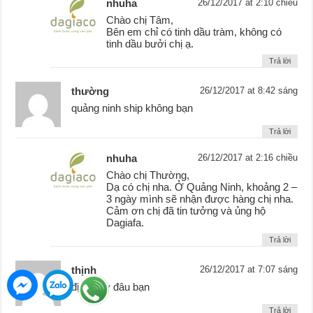
nhuha
26/12/2017 at 2:10 chiều
Chào chị Tâm,
Bên em chỉ có tinh dầu tràm, không có
tinh dầu bưởi chị ạ.
Trả lời
thường
26/12/2017 at 8:42 sáng
quảng ninh ship không bạn
Trả lời
nhuha
26/12/2017 at 2:16 chiều
Chào chị Thường,
Dạ có chị nha. Ở Quảng Ninh, khoảng 2 –
3 ngày mình sẽ nhận được hàng chị nha.
Cảm ơn chị đã tin tưởng và ủng hộ
Dagiafa.
Trả lời
thịnh
26/12/2017 at 7:07 sáng
địa chỉ ở đâu bạn
Trả lời