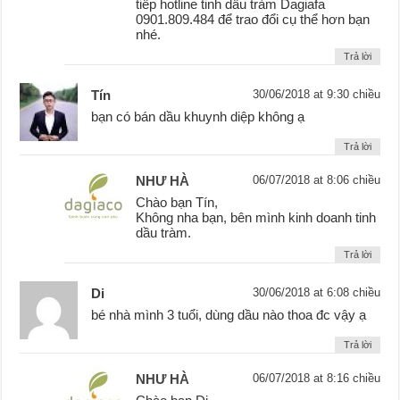
tiếp hotline tinh dầu tràm Dagiafa
0901.809.484 để trao đổi cụ thể hơn bạn
nhé.
Trả lời
Tín
30/06/2018 at 9:30 chiều
bạn có bán dầu khuynh diệp không ạ
Trả lời
NHƯ HÀ
06/07/2018 at 8:06 chiều
Chào bạn Tín,
Không nha bạn, bên mình kinh doanh tinh
dầu tràm.
Trả lời
Di
30/06/2018 at 6:08 chiều
bé nhà mình 3 tuổi, dùng dầu nào thoa đc vậy ạ
Trả lời
NHƯ HÀ
06/07/2018 at 8:16 chiều