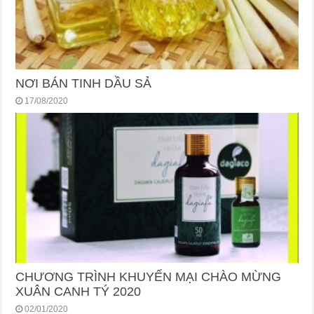
NƠI BÁN TINH DẦU SẢ
17/08/2020
CHƯƠNG TRÌNH KHUYẾN MẠI CHÀO MỪNG
XUÂN CANH TÝ 2020
02/01/2020