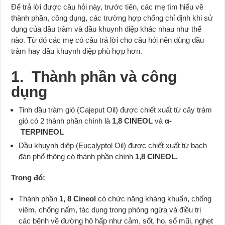
Để trả lời được câu hỏi này, trước tiên, các mẹ tìm hiểu về
thành phần, công dụng, các trường hợp chống chỉ định khi sử
dụng của dầu tràm và dầu khuynh diệp khác nhau như thế
nào. Từ đó các mẹ có câu trả lời cho câu hỏi nên dùng dầu
tràm hay dầu khuynh diệp phù hợp hơn.
1. Thành phần và công
dụng
Tinh dầu tràm gió (Cajeput Oil)
được chiết xuất từ cây tràm
gió có 2 thành phần chính là
1,8 CINEOL
và
α-
TERPINEOL
Dầu khuynh diệp (Eucalyptol Oil)
được chiết xuất từ bạch
đàn phổ thông có thành phần chính
1,8 CINEOL
.
Trong đó:
Thành phần
1, 8 Cineol
có chức năng kháng khuẩn, chống
viêm, chống nấm, tác dụng trong phòng ngừa và điều trị
các bệnh về đường hô hấp như cảm, sốt, ho, sổ mũi, nghẹt