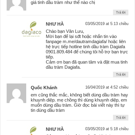
giá tinh dầu tràm như thế nào chị
Trả lời
NHƯ HÀ
03/05/2019 at 5:13 chiều
Chào bạn Văn Lưu,
Mời bạn để lại sđt hoặc nhắn tin vào
fanpage m.me/dautramdagiafa/ hoặc liên
hệ trực tiếp hotline tinh dầu tràm Dagiafa
0901.809.484 để chúng tôi hỗ trợ bạn trực
tiếp.
Cảm ơn bạn đã quan tâm và đặt mua tinh
dầu tràm Dagiafa.
Trả lời
Quốc Khánh
16/04/2019 at 4:52 chiều
em cũng thắc mắc, không biết dùng dầu tràm hay
khuynh diệp. mẹ chồng thì dùng khuynh diệp, em
muốn dùng dầu tràm. Giờ đọc bài viết này thì tự
tin dùng dầu tràm
Trả lời
NHƯ HÀ
03/05/2019 at 5:18 chiều