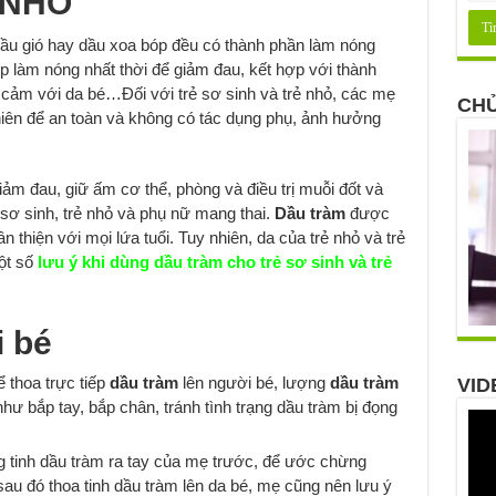
 NHỎ
̀u gió hay dầu xoa bóp đều có thành phần làm nóng
 làm nóng nhất thời để giảm đau, kết hợp với thành
 cảm với da bé…Đối với trẻ sơ sinh và trẻ nhỏ, các mẹ
CHỦ
iên để an toàn và không có tác dụng phụ, ảnh hưởng
ảm đau, giữ ấm cơ thể, phòng và điều trị muỗi đốt và
ẻ sơ sinh, trẻ nhỏ và phụ nữ mang thai.
Dầu tràm
được
n thiện với mọi lứa tuổi. Tuy nhiên, da của trẻ nhỏ và trẻ
ột số
lưu ý khi dùng dầu tràm cho trẻ sơ sinh và trẻ
 bé
hể thoa trực tiếp
dầu tràm
lên người bé, lượng
dầu tràm
VID
 như bắp tay, bắp chân, tránh tình trạng dầu tràm bị đọng
ng tinh dầu tràm ra tay của mẹ trước, để ước chừng
sau đó thoa tinh dầu tràm lên da bé, mẹ cũng nên lưu ý