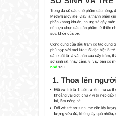
SƠ SINH VÀ TRẺ
Trong đa số các chế phẩm dầu nóng, dâ
Methylsalicylate. Đây là thành phần giúp
phần kháng khuẩn, nhưng sẽ gây mẩn
nên lựa chọn các sản phẩm từ thiên nh
sức khỏe của bé.
Công dụng của dầu tràm có tác dụng gi
phù hợp với mọi lứa tuổi đặc biệt là tr
sản xuất từ lá và thân của cây tràm, thâ
sơ sinh rất nhạy cảm, vì vậy bạn có m
nhỏ
sau:
1. Thoa lên người
Đối với trẻ từ 1 tuổi trở lên: mẹ có t
khoảng vài giọt, chú ý vị trí nếp gấp
lại, làm nóng bé.
Đối với trẻ sơ sinh, mẹ cần lấy lượ
lượng vừa đủ, không lấy quá nhiều, 