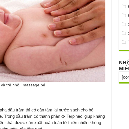
NHẬ
MIỄ
[co
h và trẻ nhỏ_ massage bé
pha dầu tràm thì có cần tắm lại nước sạch cho bé
ẹ. Trong dầu tràm có thành phần α- Terpineol giúp kháng
n chất được sản xuất hoàn toàn từ thiên nhiên không
 hoàn toàn yên tâm nhé.