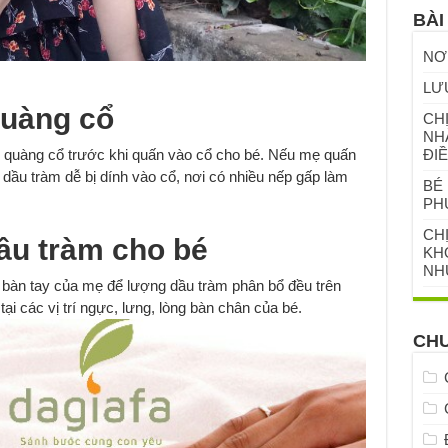
BÀI
NƠ
LƯ
uàng cổ
CHỊ
NH
ăn quàng cổ trước khi quấn vào cổ cho bé. Nếu mẹ quấn
ĐIỀ
 dầu tràm dễ bị dính vào cổ, nơi có nhiều nếp gấp làm
BÉ 
PH
CH
̀u tràm cho bé
KHỎ
NH
g bàn tay của mẹ để lượng dầu tràm phân bổ đều trên
ại các vị trí ngực, lưng, lòng bàn chân của bé.
CH