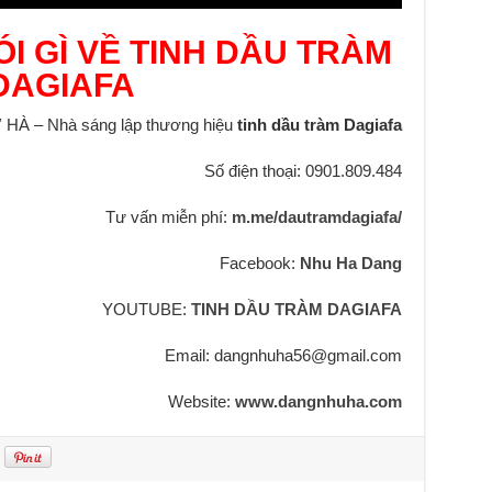
I GÌ VỀ TINH DẦU TRÀM
DAGIAFA
À – Nhà sáng lập thương hiệu
tinh dầu tràm Dagiafa
Số điện thoại: 0901.809.484
Tư vấn miễn phí:
m.me/dautramdagiafa/
Facebook:
Nhu Ha Dang
YOUTUBE:
TINH DẦU TRÀM DAGIAFA
Email: dangnhuha56@gmail.com
Website:
www.dangnhuha.com