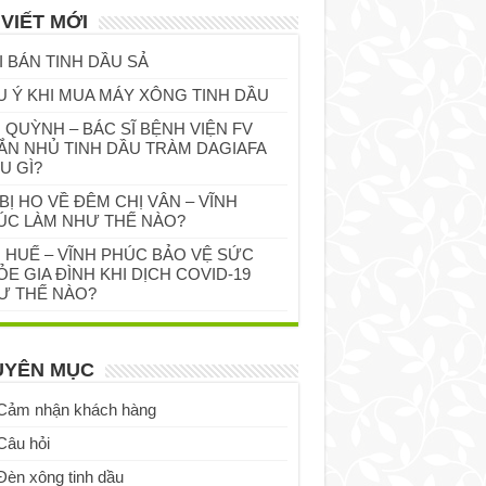
 VIẾT MỚI
I BÁN TINH DẦU SẢ
U Ý KHI MUA MÁY XÔNG TINH DẦU
 QUỲNH – BÁC SĨ BỆNH VIỆN FV
ẮN NHỦ TINH DẦU TRÀM DAGIAFA
U GÌ?
BỊ HO VỀ ĐÊM CHỊ VÂN – VĨNH
ÚC LÀM NHƯ THẾ NÀO?
Ị HUẾ – VĨNH PHÚC BẢO VỆ SỨC
E GIA ĐÌNH KHI DỊCH COVID-19
Ư THẾ NÀO?
UYÊN MỤC
Cảm nhận khách hàng
Câu hỏi
Đèn xông tinh dầu