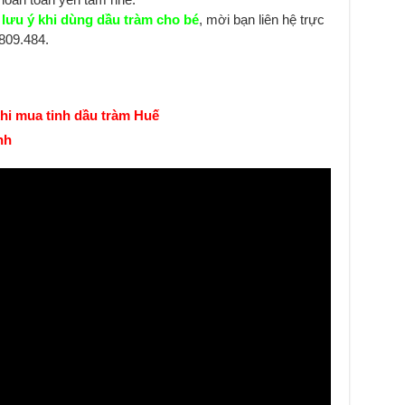
 lưu ý khi dùng dầu tràm cho bé
, mời bạn liên hệ trực
.809.484.
hi mua tinh dầu tràm Huế
nh