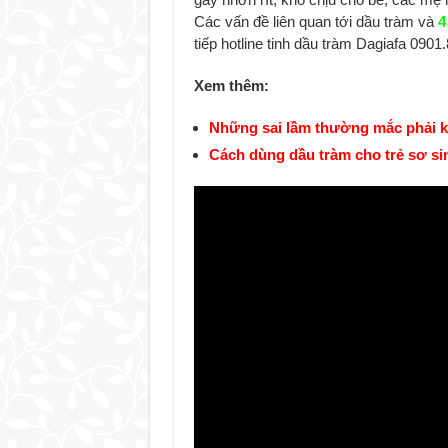
Các vấn đề liên quan tới dầu tràm và
4
tiếp hotline tinh dầu tràm Dagiafa 0901
Xem thêm:
Những sai lầm thường mắc phải k
Cách dùng dầu tràm cho trẻ sơ si