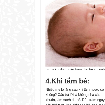
Lưu ý khi dùng dầu tràm cho trẻ sơ sin
4.Khi tắm bé:
Nhiều mẹ lo lắng sau khi tắm nước có 
không? Câu trả lời là không nha các m
khuẩn, làm sạch da bé. Dầu tràm nguyê
gây nhờn rít, khó chịu cho bé, các mẹ