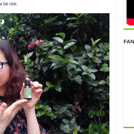
ủa bé nhé.
FA