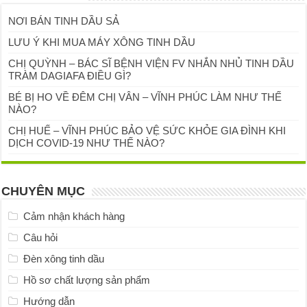
NƠI BÁN TINH DẦU SẢ
LƯU Ý KHI MUA MÁY XÔNG TINH DẦU
CHỊ QUỲNH – BÁC SĨ BỆNH VIỆN FV NHẮN NHỦ TINH DẦU
TRÀM DAGIAFA ĐIỀU GÌ?
BÉ BỊ HO VỀ ĐÊM CHỊ VÂN – VĨNH PHÚC LÀM NHƯ THẾ
NÀO?
CHỊ HUẾ – VĨNH PHÚC BẢO VỆ SỨC KHỎE GIA ĐÌNH KHI
DỊCH COVID-19 NHƯ THẾ NÀO?
CHUYÊN MỤC
Cảm nhận khách hàng
Câu hỏi
Đèn xông tinh dầu
Hồ sơ chất lượng sản phẩm
Hướng dẫn