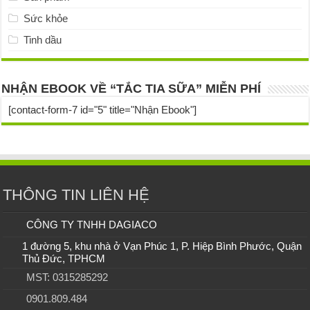
Sức khỏe
Tinh dầu
NHẬN EBOOK VỀ “TẮC TIA SỮA” MIỄN PHÍ
[contact-form-7 id="5" title="Nhận Ebook"]
THÔNG TIN LIÊN HỆ
CÔNG TY TNHH DAGIACO
1 đường 5, khu nhà ở Vạn Phúc 1, P. Hiệp Bình Phước, Quận
Thủ Đức, TPHCM
MST: 0315285292
0901.809.484