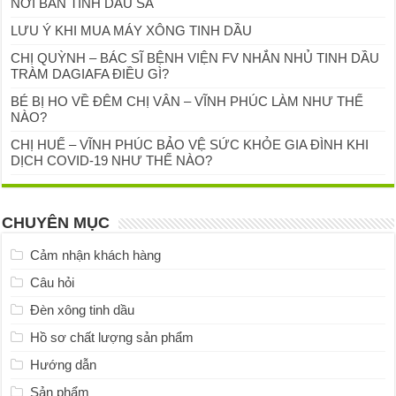
NƠI BÁN TINH DẦU SẢ
LƯU Ý KHI MUA MÁY XÔNG TINH DẦU
CHỊ QUỲNH – BÁC SĨ BỆNH VIỆN FV NHẮN NHỦ TINH DẦU
TRÀM DAGIAFA ĐIỀU GÌ?
BÉ BỊ HO VỀ ĐÊM CHỊ VÂN – VĨNH PHÚC LÀM NHƯ THẾ
NÀO?
CHỊ HUẾ – VĨNH PHÚC BẢO VỆ SỨC KHỎE GIA ĐÌNH KHI
DỊCH COVID-19 NHƯ THẾ NÀO?
CHUYÊN MỤC
Cảm nhận khách hàng
Câu hỏi
Đèn xông tinh dầu
Hồ sơ chất lượng sản phẩm
Hướng dẫn
Sản phẩm